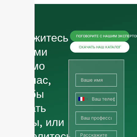
Свяжитесь
ПОГОВОРИТЕ С НАШИМ ЭКСПЕРТ
с нами
СКАЧАТЬ НАШ КАТАЛОГ
прямо
сейчас,
чтобы
Франция
узнать
+33
цены, или
поделитесь