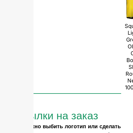
Sq
Li
Gr
Ol
O
Bo
S
Ro
N
10
Бутылки на заказ
Вам нужно выбить логотип или сделать