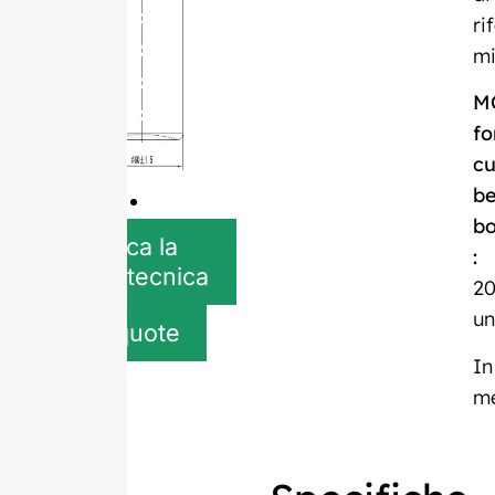
ri
mi
M
fo
c
be
bo
Scarica la
:
scheda tecnica
20
un
Get quote
In
m