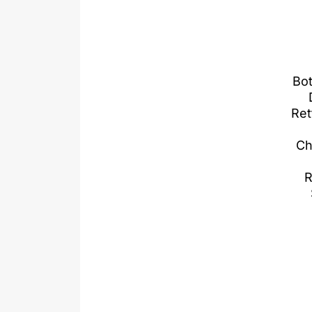
Bot
Ret
Ch
R