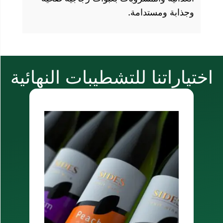
ة.
للتشطيبات النهائية
ملصقات ذاتية اللص