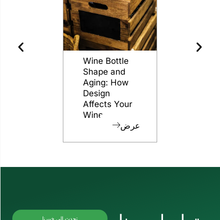
essy
The Different
Wine Bottle
 to
Grades of
Shape and
 for
Flint for
Aging: How
ng
Glass Bottles
Design
Affects Your
عرض
عرض
Wine
رض
تحدث إلى خبيرنا