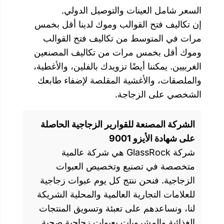
ات والتوصيل الدولي.
قوالب وموك لدينا أقل بخمس
 من تكاليف فتح القوالب
مرات من تكاليف المصنعين
ضًا تزويدك بالفلين، والأغطية،
شية المقلصة لإضفاء طابعك
جاجة.
للقوارير الزجاجية الحاصلة
90
شركة GlassRock هي شركة عالمية
يع وتخصيص العبوات
ننتج كل يوم عبوات زجاجية
ة العالمية والمحلية الشريكة
لى تعبئة وتسويق المنتجات
روبات بعبوات زجاجية صحية