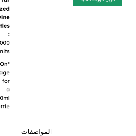
customized
wine
bottles
:
80,000
units*
*On
average
for
a
700ml
bottle
المواصفات