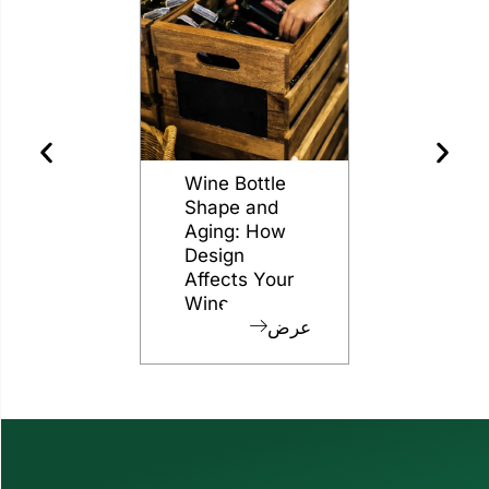
essy
The Different
Wine Bottle
 to
Grades of
Shape and
 for
Flint for
Aging: How
ng
Glass Bottles
Design
Affects Your
عرض
عرض
Wine
رض