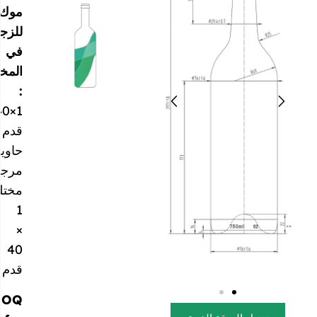
موك
للزجاجة
في
المخزون
:
1×40
قدم
حاوية
مرجعية
مختلطة
1
×
40
قدم
MOQ