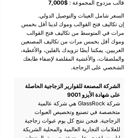
موعة :
$7,000
ات والتوصيل الدولي.
قوالب وموك لدينا أقل بخمس
 من تكاليف فتح القوالب
مرات من تكاليف المصنعين
ضًا تزويدك بالفلين، والأغطية،
شية المقلصة لإضفاء طابعك
جاجة.
للقوارير الزجاجية الحاصلة
90
شركة GlassRock هي شركة عالمية
يع وتخصيص العبوات
ننتج كل يوم عبوات زجاجية
ة العالمية والمحلية الشريكة
لى تعبئة وتسويق المنتجات