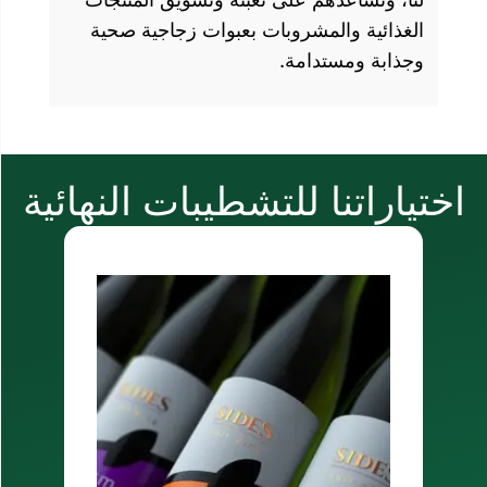
روبات بعبوات زجاجية صحية
ة.
للتشطيبات النهائية
ملصقات ذاتية اللص