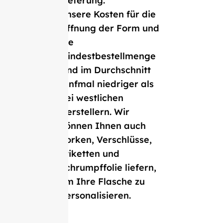
Lieferung.
Unsere Kosten für die
Öffnung der Form und
die
Mindestbestellmenge
sind im Durchschnitt
fünfmal niedriger als
bei westlichen
Herstellern. Wir
können Ihnen auch
Korken, Verschlüsse,
Etiketten und
Schrumpffolie liefern,
um Ihre Flasche zu
personalisieren.