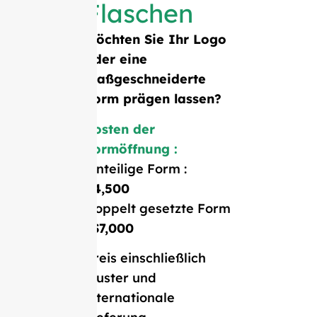
Flaschen
Möchten Sie Ihr Logo
oder eine
maßgeschneiderte
Form prägen lassen?
Kosten der
Formöffnung :
Einteilige Form :
$4,500
Doppelt gesetzte Form
:
$7,000
Preis einschließlich
Muster und
internationale