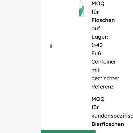
MOQ
für
Flaschen
auf
Lager:
1×40
Fuß
Container
mit
gemischter
Referenz
MOQ
für
kundenspezifis
Bierflaschen
: