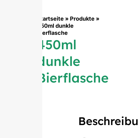
Startseite
»
Produkte
»
450ml dunkle
Bierflasche
450ml
dunkle
Bierflasche
Beschreib