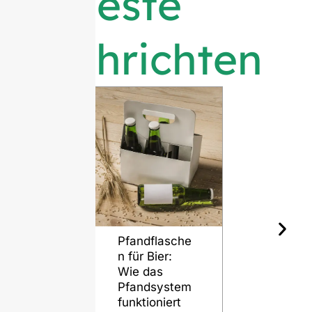
Neueste
Nachrichten
Pfandflasche
Glasflasc
n für Bier:
und Bier: E
Wie das
zeitlose
Pfandsystem
Partnersch
funktioniert
VIEW