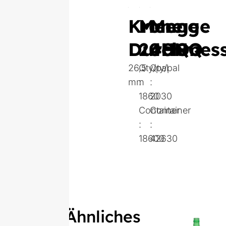
Krone
Menge
Menge
Durchmess
20HQ
40HQ
26,5
Qty/pal
Qty/pal
mm
:
:
1860
2030
Container
Container
:
:
18600
42630
Ähnliches