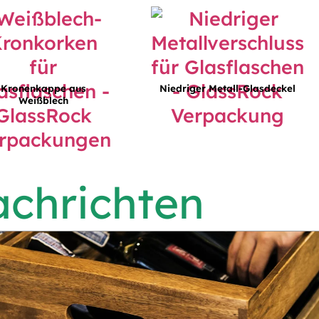
Kronenkappe aus
Niedriger Metall-Glasdeckel
Weißblech
chrichten