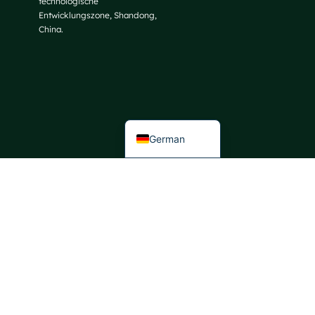
technologische
Entwicklungszone, Shandong,
Italian
China.
Portuguese
Spanish
French
English
German