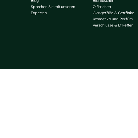
Blog
Bierflaschen
Sprechen Sie mit unseren
Ölflaschen
Experten
Glasgefäße & Getränke
Kosmetika und Parfüm
Verschlüsse & Etiketten