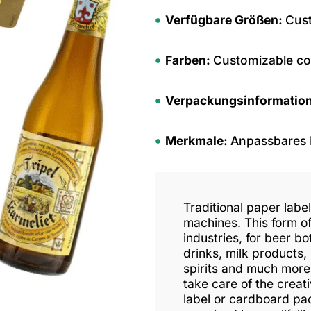
Verfügbare Größen:
Cust
Farben:
Customizable co
Verpackungsinformatio
Merkmale:
Anpassbares
Traditional paper labe
machines. This form of
industries, for beer bot
drinks, milk products,
spirits and much more
take care of the crea
label or cardboard pa