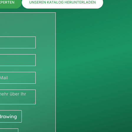
XPERTEN
UNSEREN KATALOG HERUNTERLADEN
 drawing