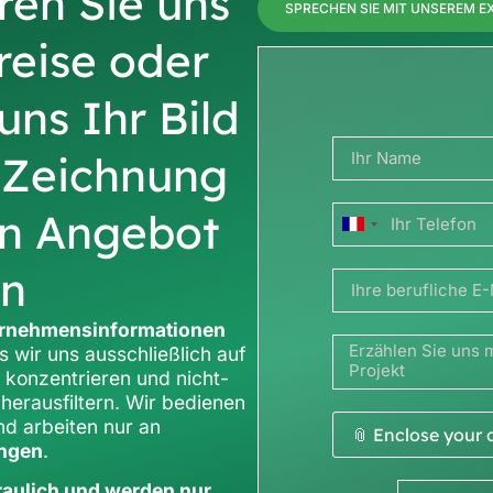
ren Sie uns
SPRECHEN SIE MIT UNSEREM E
Preise oder
 uns Ihr Bild
 Zeichnung
in Angebot
France
+33
en
rnehmensinformationen
s wir uns ausschließlich auf
 konzentrieren und nicht-
herausfiltern. Wir bedienen
nd arbeiten nur an
📎 Enclose your
ungen
.
raulich und werden nur