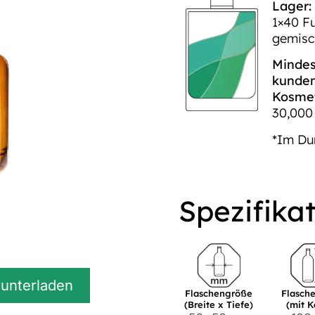
Lager:
1×40 F
gemisc
Mindes
kunden
Kosmet
30,000 
*Im Du
Spezifika
runterladen
Flaschengröße
Flasch
(Breite x Tiefe)
(mit 