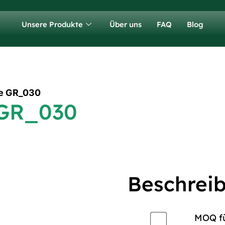
Unsere Produkte
Über uns
FAQ
Blog
he GR_030
 GR_030
Beschrei
MOQ fü