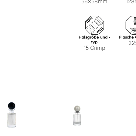
56x58mm
12
Halsgröße und -
Flasche
typ
22
15 Crimp