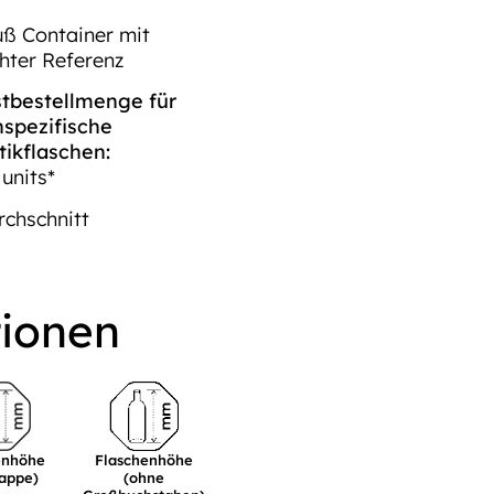
uß Container mit
hter Referenz
tbestellmenge für
spezifische
ikflaschen:
units*
rchschnitt
tionen
enhöhe
Flaschenhöhe
Kappe)
(ohne