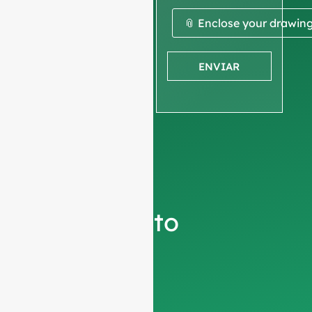
comparta
📎 Enclose your drawin
su foto o
ENVIAR
dibujo
para
obtener
un
presupuesto
Le rogamos
información de la
empresa
para
asegurarnos de que