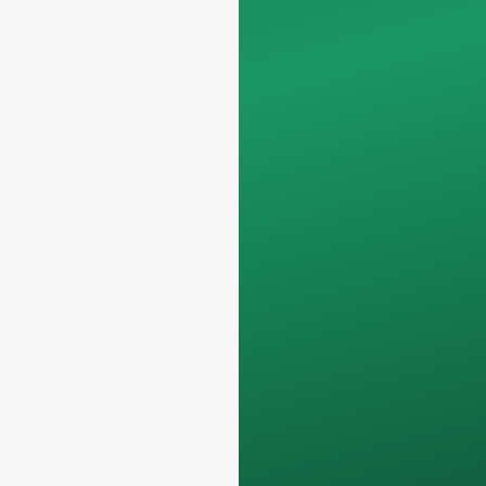
nos centramos
exclusivamente en
las solicitudes
profesionales,
filtrando las
consultas no
comerciales. No
atendemos a
particulares y sólo
trabajamos en
pedidos de
contenedores
completos
.
Sus datos
permanecerán