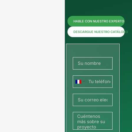
Póngase
HABLE CON NUESTRO EXPERTO
en
DESCARGUE NUESTRO CATÁLOGO
contacto
con
nosotros
Francia
ahora
+33
para
obtener
precios o