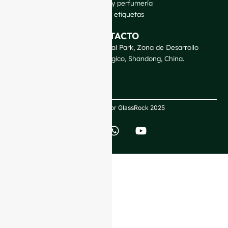
Cosmética y perfumería
Cierres y etiquetas
CONTACTO
GlassRock Bajiao Industrial Park, Zona de Desarrollo
Económico y Tecnológico, Shandong, China.
Derechos de autor GlassRock 2025