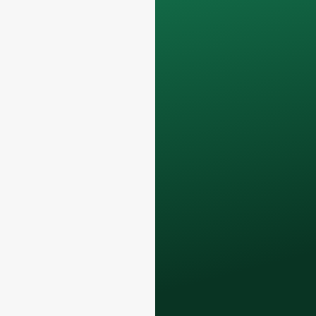
confidencial y sólo
se utilizará
internamente
para
debatir con su
equipo.
Póngase en contacto
con nosotros hoy
mismo para mejorar
su negocio de
restauración con
nuestros
botellas de
vidrio y soluciones
de envasado
premium
.