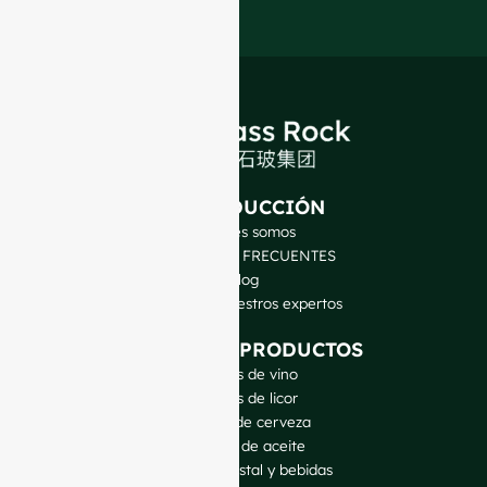
INTRODUCCIÓN
Quiénes somos
PREGUNTAS FRECUENTES
Blog
Hable con nuestros expertos
NUESTROS PRODUCTOS
Botellas de vino
Botellas de licor
Botellas de cerveza
Botellas de aceite
Tarros de cristal y bebidas