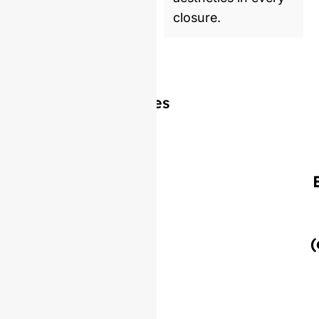
closure.
Productos similares
(