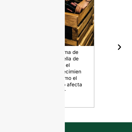
La forma de
Las distint
la botella de
calidades 
vino y el
sílex para
envejecimien
botellas d
to: Cómo el
vidrio
diseño afecta
VER
tu vino
VER