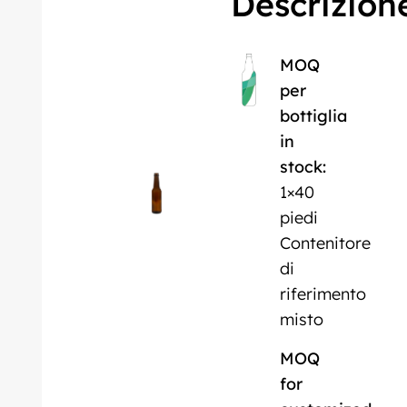
Descrizion
MOQ
per
bottiglia
in
stock:
1×40
piedi
Contenitore
di
riferimento
misto
MOQ
for