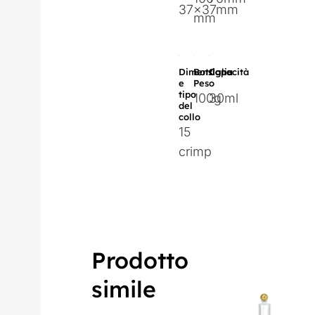
37x37mm
mm
Dimensione
Bottiglia
Capacità
e
Peso
tipo
100g
30ml
del
collo
15
crimp
Prodotto
simile