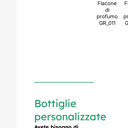
Flacone
F
di
profumo
p
GR_011
G
Bottiglie
personalizzate
Avete bisogno di