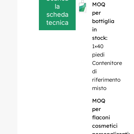
MOQ
la
per
scheda
bottiglia
tecnica
in
stock:
1×40
piedi
Contenitore
di
riferimento
misto
MOQ
per
flaconi
cosmetici