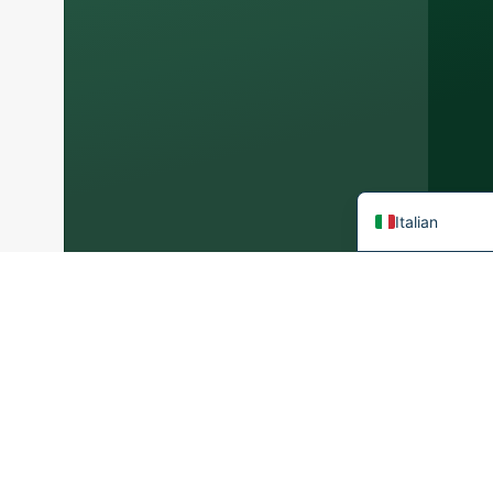
Japanese
German
Portuguese
Spanish
French
English
Italian
Ultime notizie