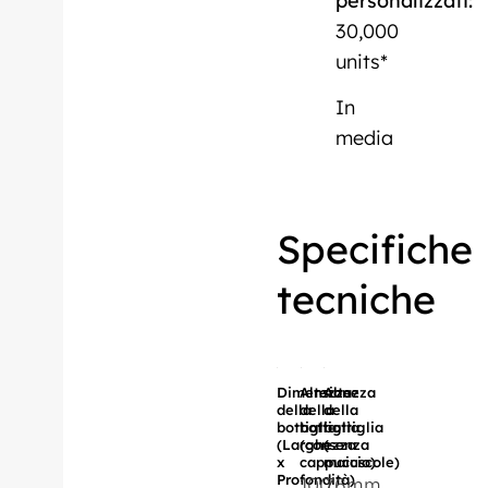
personalizzati:
30,000
units*
In
media
Specifiche
tecniche
Dimensione
Altezza
Altezza
della
della
della
bottiglia
bottiglia
bottiglia
(Larghezza
(con
(senza
x
cappuccio)
maiuscole)
Profondità)
100
76mm