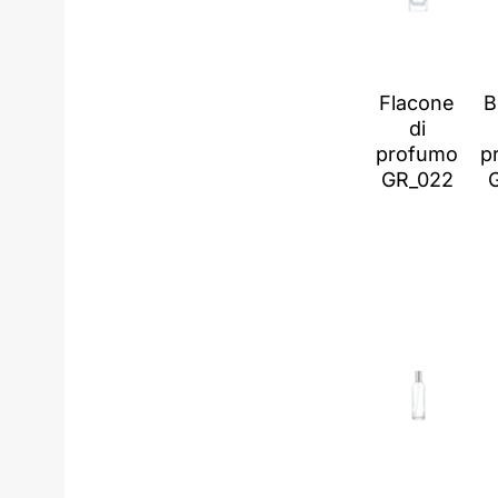
Flacone
B
di
profumo
p
GR_022