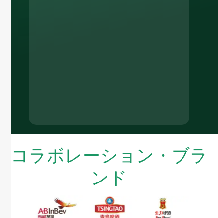
Russian
コラボレーション・ブラ
Arabic
Korean
ンド
Italian
German
Portuguese