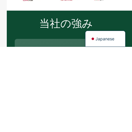
Spanish
当社の強み
French
English
Japanese