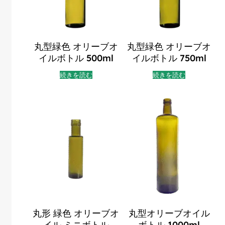
丸型緑色 オリーブオ
丸型緑色 オリーブオ
イルボトル 500ml
イルボトル 750ml
続きを読む
続きを読む
丸形 緑色 オリーブオ
丸型オリーブオイル
イル ミニボトル
ボトル 1000ml