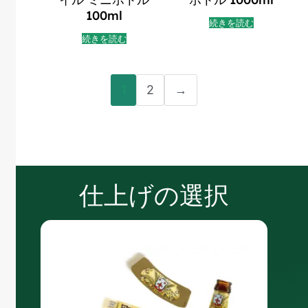
100ml
続きを読む
続きを読む
1
2
→
仕上げの選択
湿