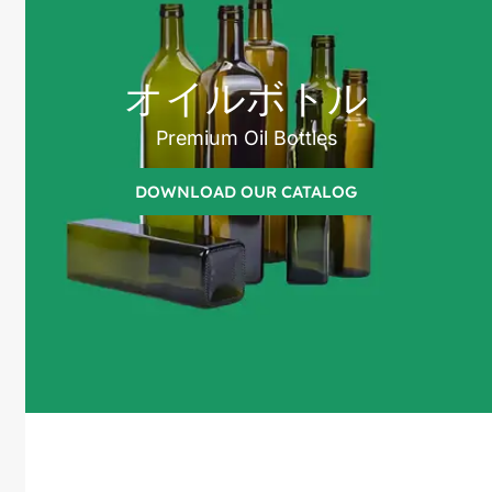
オイルボトル
Premium Oil Bottles
DOWNLOAD OUR CATALOG