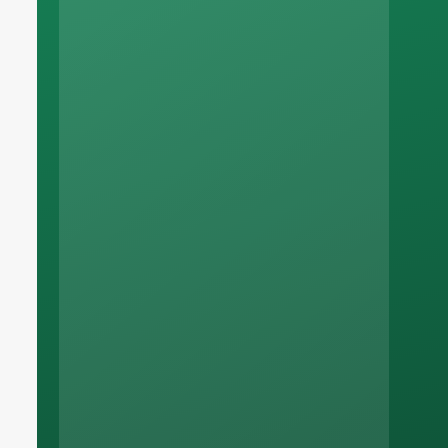
Russian
Arabic
Korean
Italian
German