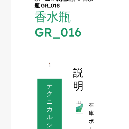
瓶 GR_016
香水瓶
GR_016
説
明
テ
ク
ニ
在
カ
庫
ル
ボ
シ