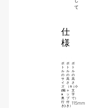
し
て
仕
様
ボ
ボ
ボ
ト
ト
ト
ル
ル
ル
の
の
の
サ
高
高
イ
さ
さ
ズ
（キ
（小
(幅
ャ
文
x
ッ
字
奥
プ
で）
行
付
115mm
き)
き）