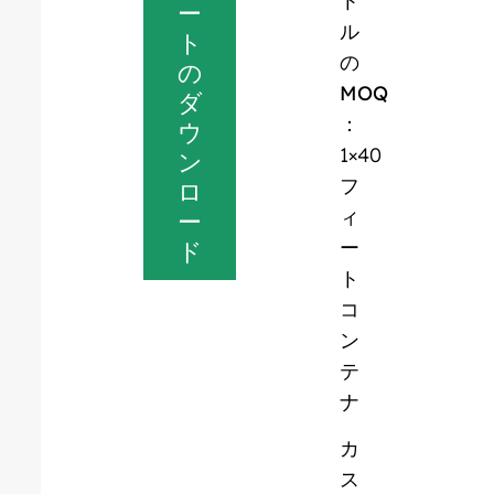
ト
ー
ル
ト
の
の
MOQ
ダ
：
ウ
1×40
ン
フ
ロ
ィ
ー
ー
ド
ト
コ
ン
テ
ナ
カ
ス