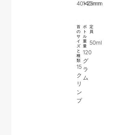
40x25mm
140mm
首
ボ
定
の
ト
員
サ
ル
イ
重
50ml
ズ
量
と
120
種
グ
類
15
ラ
ク
ム
リ
ン
プ