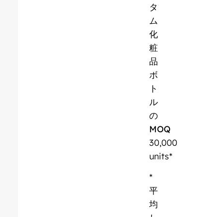
タ
ム
化
粧
品
ボ
ト
ル
の
MOQ
30,000
units*
*
平
均