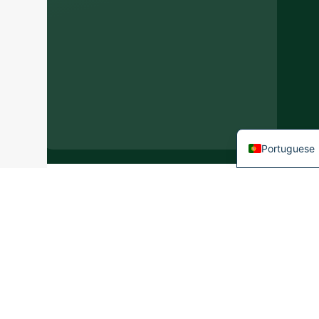
Japanese
Italian
German
Spanish
French
English
Portuguese
Últimas
notícias