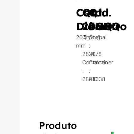
Coroa
Qtd.
Qtd.
Diâmetro
20HQ
40HQ
26,5
Qty/pal
Qty/pal
mm
:
:
2821
3078
Container
Container
:
:
28210
64638
Produto