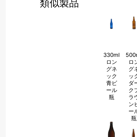
類似製品
330ml
500
ロン
ロ
グネ
グ
ック
ッ
青ビ
ダ
ール
ク
瓶
ラ
ン
ー
瓶