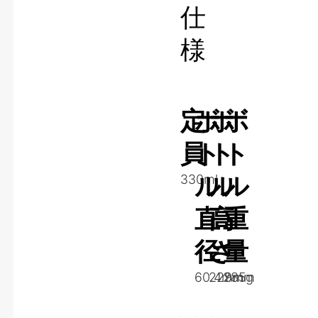
仕
様
定
ボ
ボ
ボ
員
ト
ト
ト
ル
ル
ル
330ml
直
高
重
径
さ
量
60.4mm
229mm
285g