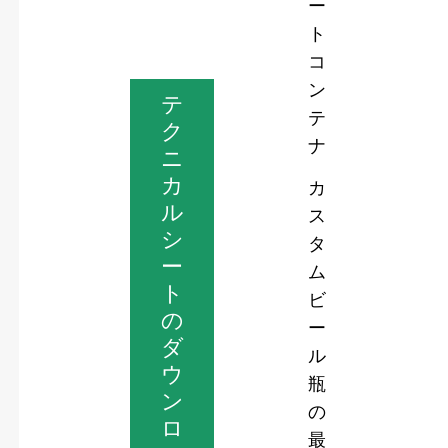
ー
ト
コ
ン
テ
テ
ク
ナ
ニ
カ
カ
ル
ス
シ
タ
ー
ム
ト
ビ
の
ー
ダ
ル
ウ
瓶
ン
の
ロ
最