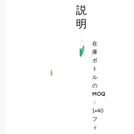
説
明
在
庫
ボ
ト
ル
の
MOQ
：
1×40
フ
ィ