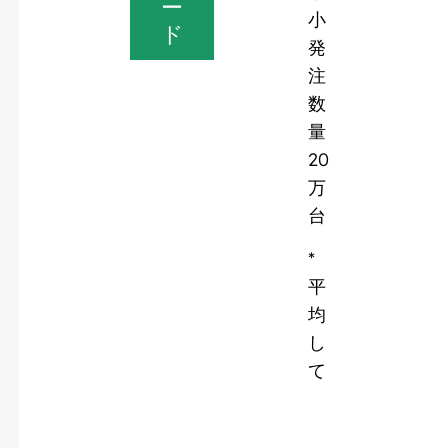
ー
小
ド
発
注
数
量
20
万
台
*
平
均
し
て