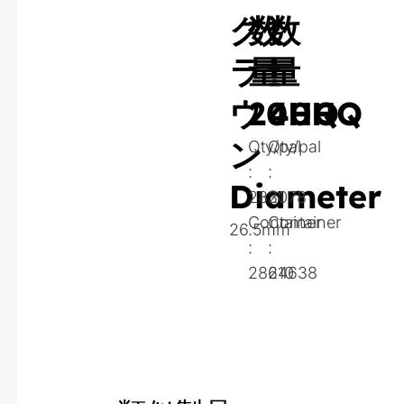
ク
数
数
ラ
量
量
ウ
20HQ
40HQ
ン
Qty/pal
Qty/pal
:
:
Diameter
2821
3078
Container
Container
26.5mm
:
:
28210
64638