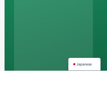
Arabic
Korean
Italian
German
Portuguese
Spanish
French
English
Japanese