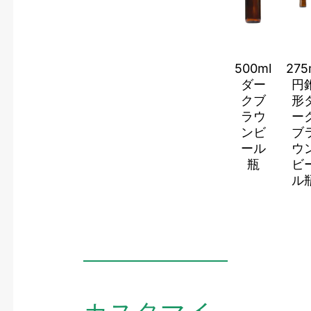
500ml
275
ダー
円
クブ
形
ラウ
ー
ンビ
ブ
ール
ウ
瓶
ビ
ル