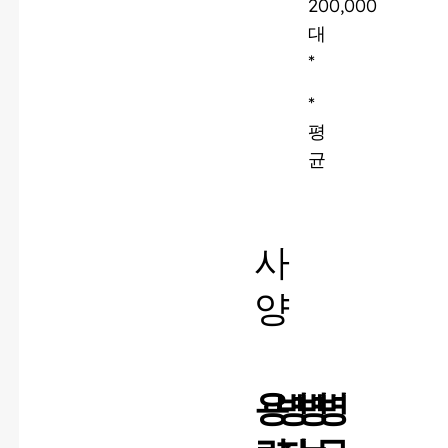
200,000
대
*
*
평
균
사
양
용
병
병
병