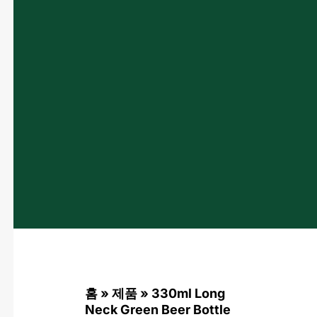
홈
»
제품
»
330ml Long
Neck Green Beer Bottle