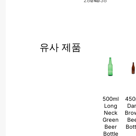
28210
64638
유사 제품
500ml
450
Long
Da
Neck
Bro
Green
Be
Beer
Bott
Bottle