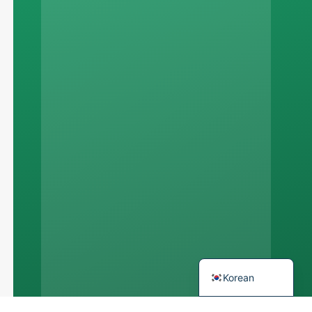
Russian
Arabic
Japanese
Italian
German
Portuguese
Spanish
French
English
Korean