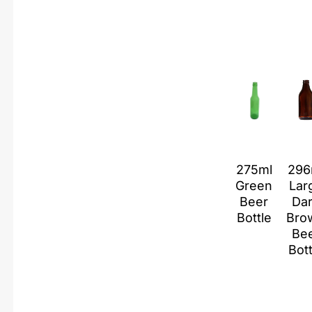
275ml
296
Green
Lar
Beer
Da
Bottle
Bro
Be
Bott