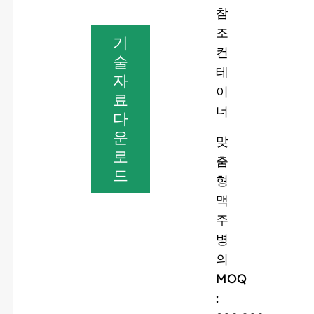
참
조
기
컨
술
테
자
이
료
너
다
운
맞
로
춤
드
형
맥
주
병
의
MOQ
: