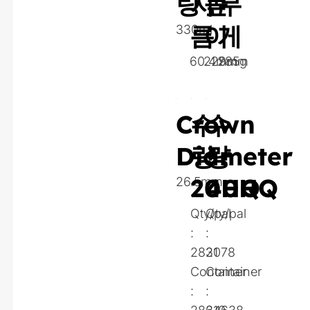
량
지
높
무
름
이
게
330ml
60.4mm
229mm
285g
Crown
수
수
Diameter
량
량
20HQ
40HQ
26.5mm
Qty/pal
Qty/pal
:
:
2821
3078
Container
Container
:
: