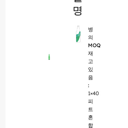
명
병
의
MOQ
재
고
있
음
:
1×40
피
트
혼
합