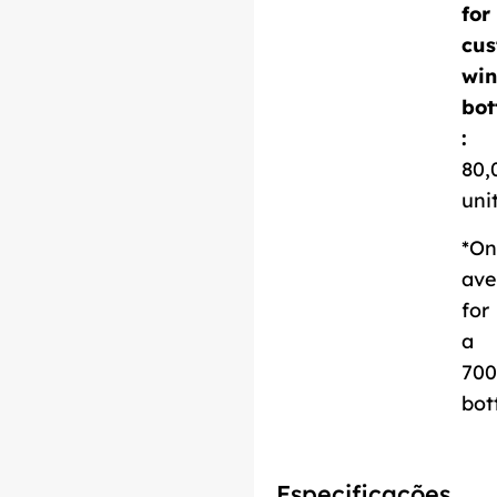
for
cus
Descarregar ficha
win
técnica
bot
:
80,
uni
*On
ave
for
a
700
bot
Especificações