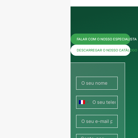
Contacte-
FALAR COM O NOSSO ESPECIALISTA
nos agora
DESCARREGAR O NOSSO CATÁLOGO
para
obter
preços ou
França
partilhe a
+33
sua