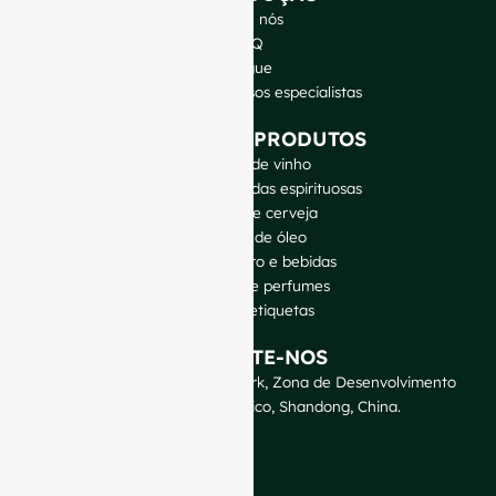
Sobre nós
FAQ
Blogue
Fale com os nossos especialistas
OS NOSSOS PRODUTOS
Garrafas de vinho
Garrafas de bebidas espirituosas
Garrafas de cerveja
Garrafas de óleo
Jarras de vidro e bebidas
Cosméticos e perfumes
Fechos e etiquetas
CONTACTE-NOS
GlassRock Bajiao Industrial Park, Zona de Desenvolvimento
Económico e Tecnológico, Shandong, China.