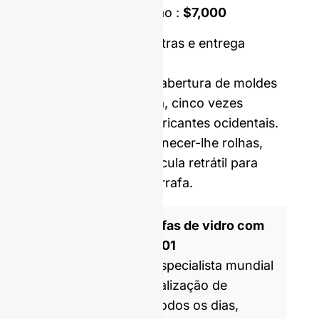
Molde de dupla fixação :
$7,000
Preço incluindo amostras e entrega
internacional.
Os nossos custos de abertura de moldes
e MOQ são, em média, cinco vezes
inferiores aos dos fabricantes ocidentais.
Podemos também fornecer-lhe rolhas,
tampas, rótulos e película retrátil para
personalizar a sua garrafa.
Fabricante de garrafas de vidro com
certificação ISO 9001
A GlassRock é um especialista mundial
no fabrico e personalização de
garrafas de vidro. Todos os dias,