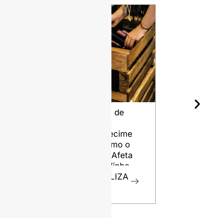
Garrafa de
Os diferen
Vinho e
tipos de sí
Envelhecime
para garra
nto: Como o
de vidro
Design Afeta
VISUALIZ
o Seu Vinho
R
VISUALIZA
R