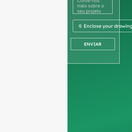
fotografia
ou
desenho
📎 Enclose your drawin
para
ENVIAR
obter um
orçamento
Pedimos a vossa
informações sobre a
empresa
para
garantir que nos
concentramos
exclusivamente em
pedidos