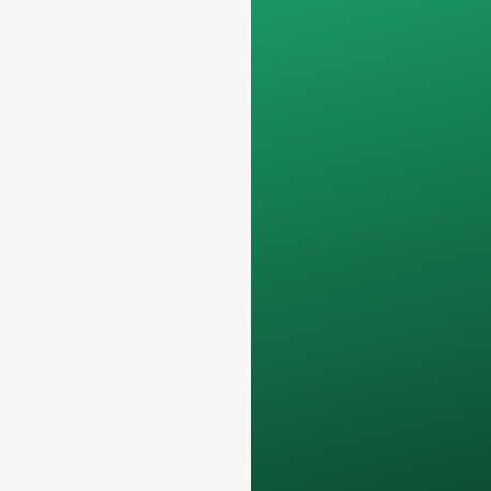
profissionais,
filtrando os pedidos
não comerciais. Não
prestamos serviços a
particulares e só
trabalhamos com
encomendas de
contentores
completos
.
Os seus dados
permanecerão
confidencial e só
será utilizado a nível
interno
para debates
com a sua equipa.