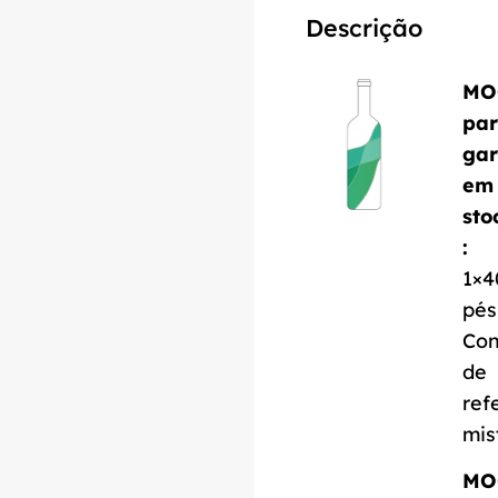
Descrição
MO
pa
gar
em
sto
:
1×4
pés
Con
de
ref
mis
MO