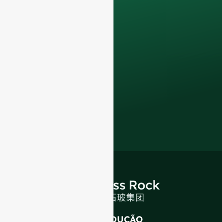
Contacte-nos hoje
para elevar o seu
negócio de F&B com
a nossa
garrafas de
vidro de qualidade
superior e soluções
de embalagem
.
INTRODUÇÃO