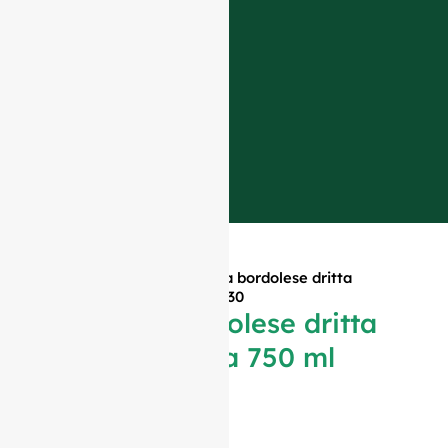
Casa
»
Prodotti
»
Bottiglia bordolese dritta
trasparente da 750 ml #530
Bottiglia bordolese dritta
trasparente da 750 ml
#530