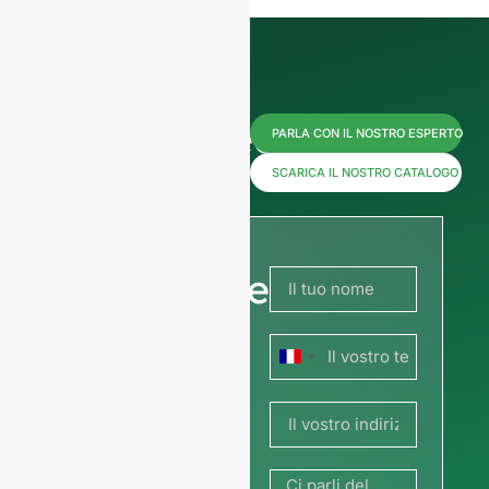
Contattateci
PARLA CON IL NOSTRO ESPERTO
subito per
SCARICA IL NOSTRO CATALOGO
i prezzi o
condividete
la vostra
Francia
immagine
+33
o il vostro