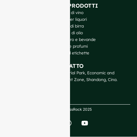
I NOSTRI PRODOTTI
Bottiglie di vino
Bottiglie per liquori
Bottiglie di birra
Bottiglie di olio
Barattoli di vetro e bevande
Cosmetici e profumi
Chiusure ed etichette
CONTATTO
GlassRock Bajiao Industrial Park, Economic and
Technological Development Zone, Shandong, Cina.
Copyright GlassRock 2025