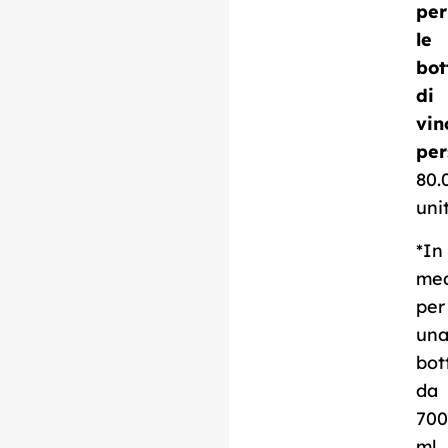
per
le
bot
Scarica la scheda
di
tecnica
vin
per
80.
uni
*In
me
per
un
bot
da
700
ml