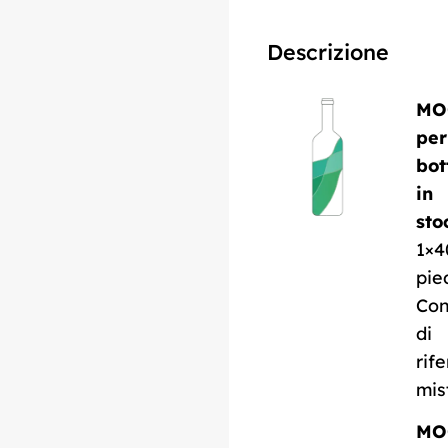
Descrizione
MO
per
bot
in
sto
1×4
pie
Con
di
rif
mis
MO