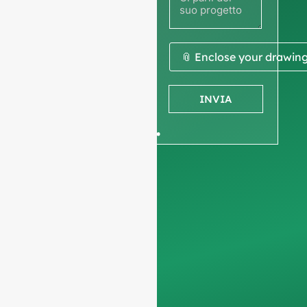
disegno
per
ottenere
📎 Enclose your drawin
un
INVIA
preventivo.
Vi chiediamo di
informazioni sulla
società
per garantire
che ci concentriamo
esclusivamente sulle
richieste
professionali,
filtrando le richieste
non commerciali.