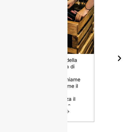
Forma della
Le diverse
Bottiglia di
qualità di
Vino e
selce per
Invecchiame
bottiglie di
nto: Come il
vetro
Design
VISTA
Influenza il
Tuo Vino
VISTA