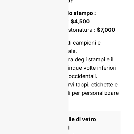
o una forma su misura?
Costo di apertura dello stampo :
Stampo monoblocco :
$4,500
Stampo a doppia incastonatura :
$7,000
Prezzo comprensivo di campioni e
consegna internazionale.
I nostri costi di apertura degli stampi e il
MOQ sono in media cinque volte inferiori
a quelli dei produttori occidentali.
Possiamo anche fornirvi tappi, etichette e
pellicole termoretraibili per personalizzare
la vostra bottiglia.
Produttore di bottiglie di vetro
certificato ISO 9001