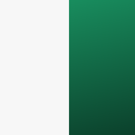
Non serviamo privati
e lavoriamo solo su
ordini di container
completi
.
I vostri dati
rimarranno
confidenziale e sarà
utilizzato solo
internamente
per le
discussioni con il
vostro team.
Contattateci oggi
stesso per elevare la
vostra attività F&B
con i nostri
bottiglie