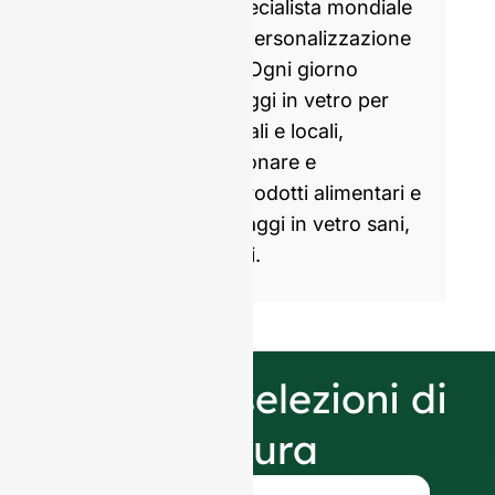
GlassRock è uno specialista mondiale
nella produzione e personalizzazione
di bottiglie di vetro. Ogni giorno
produciamo imballaggi in vetro per
marchi partner globali e locali,
aiutandoli a confezionare e
commercializzare prodotti alimentari e
bevande con imballaggi in vetro sani,
attraenti e sostenibili.
Le nostre selezioni di
finitura