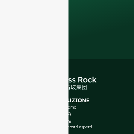
di vetro e soluzioni
di imballaggio di
qualità superiore
.
INTRODUZIONE
Chi siamo
FAQ
Blog
Parlate con i nostri esperti