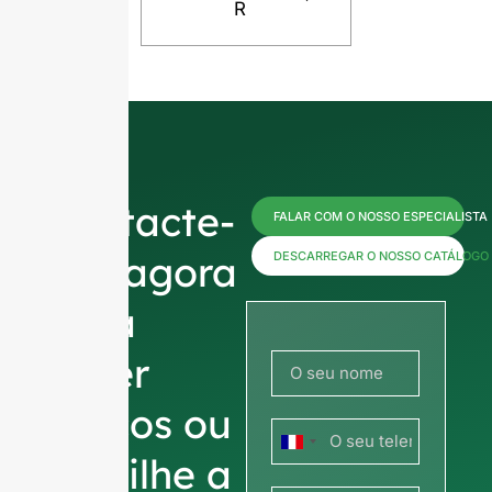
R
Contacte-
FALAR COM O NOSSO ESPECIALISTA
nos agora
DESCARREGAR O NOSSO CATÁLOGO
para
obter
preços ou
França
partilhe a
+33