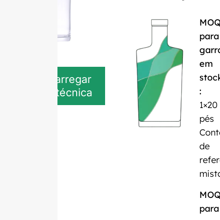
MO
para
garr
em
stoc
Descarregar
:
ficha técnica
1×20
pés
Cont
de
refe
mist
MO
para