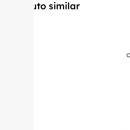
Produto similar
C