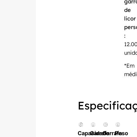
garr
de
licor
pers
:
12.0
unid
*Em
méd
Especifica
Capacidade
Garrafa
Garrafa
Peso