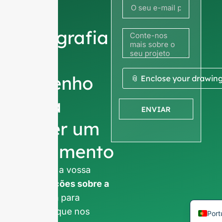
sua
fotografia
ou
Russ
desenho
📎 Enclose your drawin
Arab
Kor
para
ENVIAR
Jap
obter um
Itali
orçamento
Ger
Span
Pedimos a vossa
Fre
informações sobre a
empresa
para
Engl
garantir que nos
Por