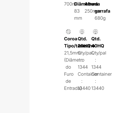
700ml
Diâmetro
Altura
da
83
250mm
garrafa
mm
680g
Coroa
Qtd.
Qtd.
Tipo/tamanho
20HQ
40HQ
21,5mm
Qty/pal
Qty/pal
(Diâmetro
:
:
do
1344
1344
Furo
Container
Container
de
:
:
Entrada)
13440
13440