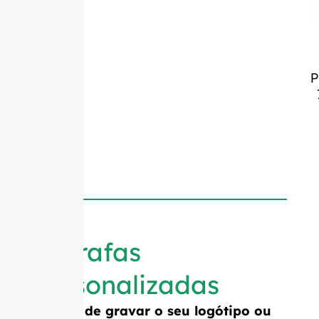
P
Garrafas
personalizadas
Precisa de gravar o seu logótipo ou