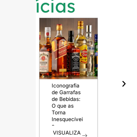
notícias
Iconografia
O papel d
de Garrafas
garrafas d
de Bebidas:
vidro na
O que as
preservaç
Torna
da qualida
Inesquecívei
do rum
s
VISUALIZ
VISUALIZA
R