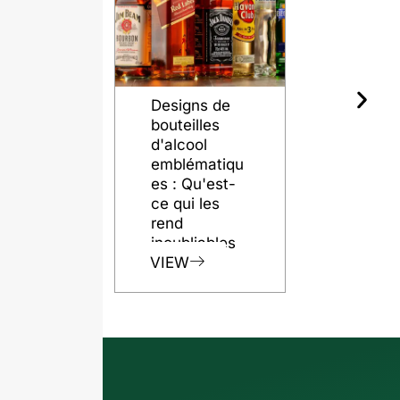
Designs de
Le rôle de
bouteilles
bouteilles 
d'alcool
verre dans
emblématiqu
préservati
es : Qu'est-
de la quali
ce qui les
du rhum
rend
VIEW
inoubliables
VIEW