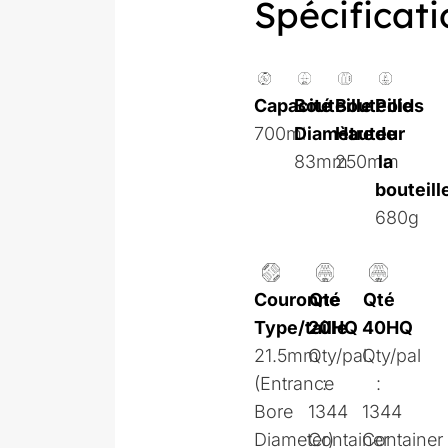
Spécificati
Capacité
Bouteille
Bouteille
Poids
700ml
Diamètre
Hauteur
de
83mm
250mm
la
bouteill
680g
Couronne
Qté
Qté
Type/taille
20HQ
40HQ
21.5mm
Qty/pal
Qty/pal
(Entrance
:
:
Bore
1344
1344
Diameter)
Container
Container