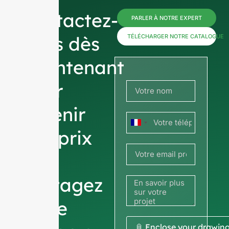
Contactez-
PARLER À NOTRE EXPERT
nous dès
TÉLÉCHARGER NOTRE CATALOGUE
maintenant
pour
obtenir
France
des prix
+33
ou
partagez
votre
📎 Enclose your drawin