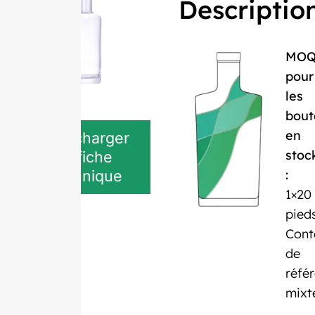
Descriptio
MO
pour
les
bout
en
Télécharger
stoc
la fiche
technique
:
1×20
pied
Cont
de
réfé
mixt