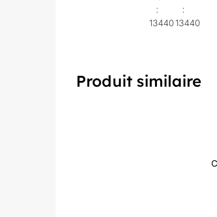
:
:
13440
13440
Produit similaire
C