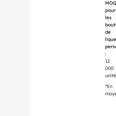
MO
pour
les
bout
de
liqu
pers
:
12
000
unité
*En
moy