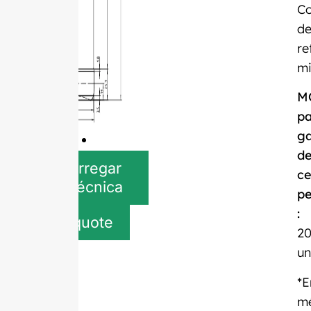
Co
d
re
mi
M
pa
ga
d
Descarregar
ce
ficha técnica
pe
:
Get quote
20
un
*
m