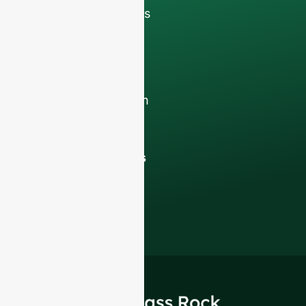
interno
para debates
com a sua equipa.
Contacte-nos hoje
para elevar o seu
negócio de F&B com
a nossa
garrafas de
vidro de qualidade
superior e soluções
de embalagem
.