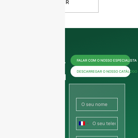
R
Contacte-
FALAR COM O NOSSO ESPECIALISTA
nos agora
DESCARREGAR O NOSSO CATÁLOGO
para
obter
preços ou
França
partilhe a
+33