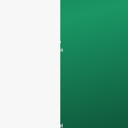
concentramos
exclusivamente em
pedidos
profissionais,
filtrando os pedidos
não comerciais. Não
prestamos serviços a
particulares e só
trabalhamos com
encomendas de
contentores
completos
.
Os seus dados
permanecerão
confidencial e só
será utilizado a nível