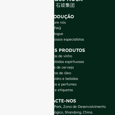
INTRODUÇÃO
Sobre nós
FAQ
Blogue
Fale com os nossos especialistas
OS NOSSOS PRODUTOS
Garrafas de vinho
Garrafas de bebidas espirituosas
Garrafas de cerveja
Garrafas de óleo
Jarras de vidro e bebidas
Cosméticos e perfumes
Fechos e etiquetas
CONTACTE-NOS
GlassRock Bajiao Industrial Park, Zona de Desenvolvimento
Económico e Tecnológico, Shandong, China.