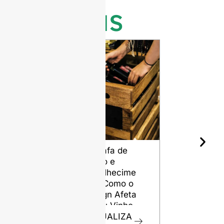
notícias
Garrafa de
Os diferen
Vinho e
tipos de sí
Envelhecime
para garra
nto: Como o
de vidro
Design Afeta
VISUALIZ
o Seu Vinho
R
VISUALIZA