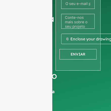
sua
fotografia
ou
desenho
📎 Enclose your drawin
para
ENVIAR
obter um
orçamento
Pedimos a vossa
informações sobre a
empresa
para
garantir que nos