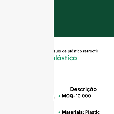
Início
»
Produtos
»
Cápsula de plástico retráctil
Cápsula de plástico
retráctil
Descrição
MOQ:
10 000
Materiais:
Plastic