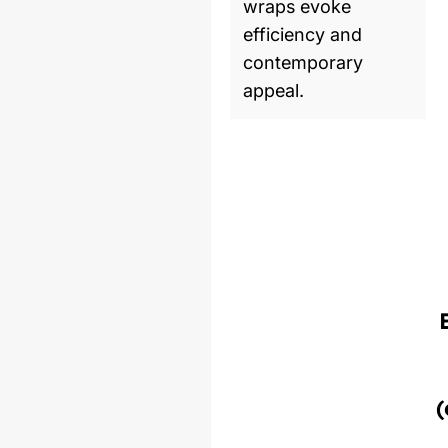
wraps evoke
efficiency and
contemporary
appeal.
Produto similar
(