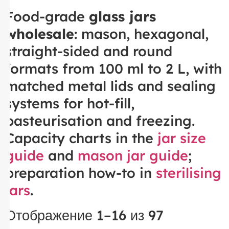
Food-grade
glass jars
wholesale
: mason, hexagonal,
straight-sided and round
formats from 100 ml to 2 L, with
matched metal lids and sealing
systems for hot-fill,
pasteurisation and freezing.
Capacity charts in the
jar size
guide
and
mason jar guide
;
preparation how-to in
sterilising
jars
.
Отображение 1–16 из 97