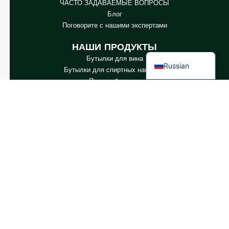
ЧАСТО ЗАДАВАЕМЫЕ ВОПРОСЫ
Блог
Spanish
Поговорите с нашими экспертами
French
НАШИ ПРОДУКТЫ
English
Бутылки для вина
Russian
Бутылки для спиртных напитков
Пивные бутылки
Бутылки для масла
Стеклянные банки и напитки
Косметика и парфюмерия
Заглушки и этикетки
CONTACT US
Промышленный парк GlassRock Bajiao, зона экономического и
технологического развития, Шаньдун, Китай.
Copyright GlassRock 2025