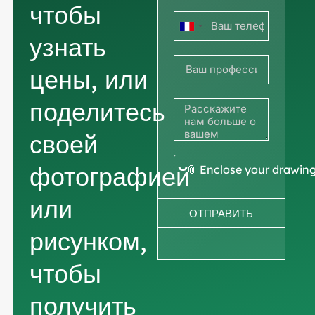
чтобы
Франция
узнать
+33
цены, или
поделитесь
своей
фотографией
📎 Enclose your drawin
или
ОТПРАВИТЬ
рисунком,
чтобы
получить