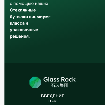
с помощью наших
Стеклянные
бутылки премиум-
класса и
упаковочные
решения
.
Arabic
Korean
Japanese
Italian
ВВЕДЕНИЕ
German
О нас
Portuguese