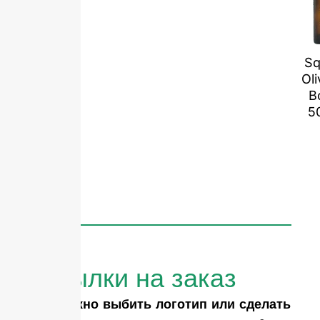
Sq
Oli
B
5
Бутылки на заказ
Вам нужно выбить логотип или сделать