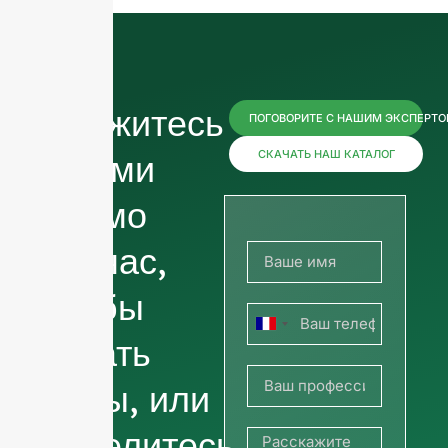
Свяжитесь
ПОГОВОРИТЕ С НАШИМ ЭКСПЕРТ
с нами
СКАЧАТЬ НАШ КАТАЛОГ
прямо
сейчас,
чтобы
Франция
узнать
+33
цены, или
поделитесь