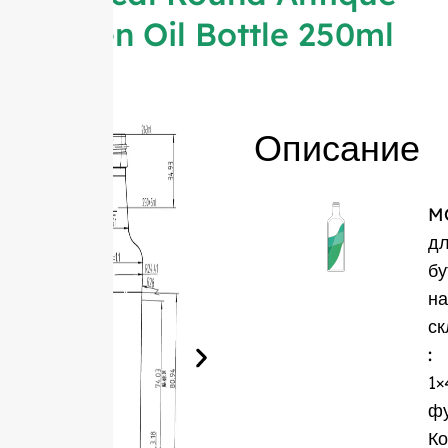
Green Oil Bottle 250ml
Описание
M
д
бу
на
ск
:
1×
ф
Ко