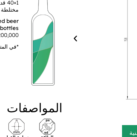
1×40
مختلطة 1 × 40 قدم
ed beer
bottles :
200,000 وحدة
*في الم
المواصفات
نية