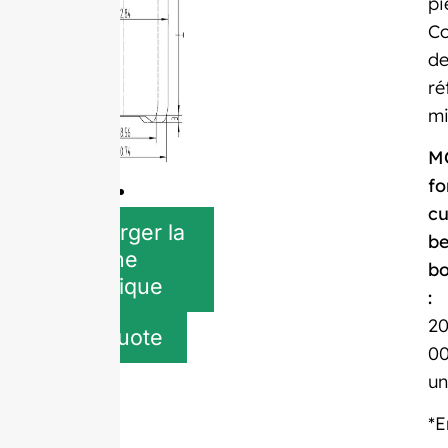
pi
Co
d
ré
mi
M
fo
c
Télécharger la
be
fiche
bo
technique
:
2
Get quote
0
un
*E