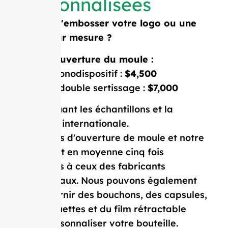
personnalisées
Besoin d'embosser votre logo ou une
forme sur mesure ?
Coût d'ouverture du moule :
Moule monodispositif :
$4,500
Moule à double sertissage :
$7,000
Prix incluant les échantillons et la
livraison internationale.
Nos coûts d'ouverture de moule et notre
MOQ sont en moyenne cinq fois
inférieurs à ceux des fabricants
occidentaux. Nous pouvons également
vous fournir des bouchons, des capsules,
des étiquettes et du film rétractable
pour personnaliser votre bouteille.