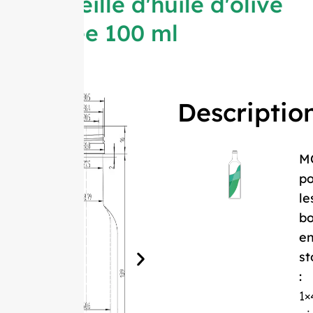
Bouteille d'huile d'olive
carrée 100 ml
Descriptio
M
po
le
bo
e
st
:
1×