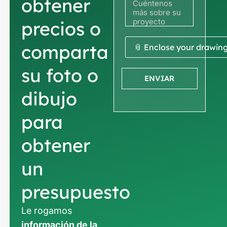
obtener
precios o
comparta
📎 Enclose your drawin
su foto o
ENVIAR
dibujo
para
obtener
un
presupuesto
Le rogamos
información de la