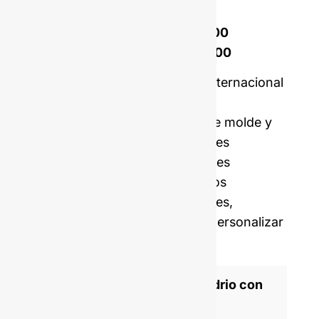
Coste de apertura del molde :
Molde de un solo juego :
$4,500
Molde de doble engarce :
$7,000
Precio con muestras y envío internacional
incluidos.
Nuestros costes de apertura de molde y
MOQ son, de media, cinco veces
inferiores a los de los fabricantes
occidentales. También podemos
proporcionarle corchos, tapones,
etiquetas y, film retráctil para personalizar
su botella.
Fabricante de botellas de vidrio con
certificación ISO 9001