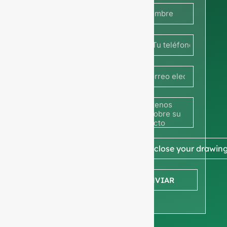
con
nosotros
Francia
ahora
+33
para
obtener
precios o
comparta
📎 Enclose your drawin
su foto o
ENVIAR
dibujo
para