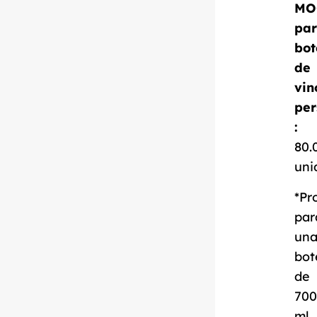
MO
pa
bot
Descargar ficha
de
técnica
vin
per
:
80.
uni
*Pr
par
un
bot
de
700
ml