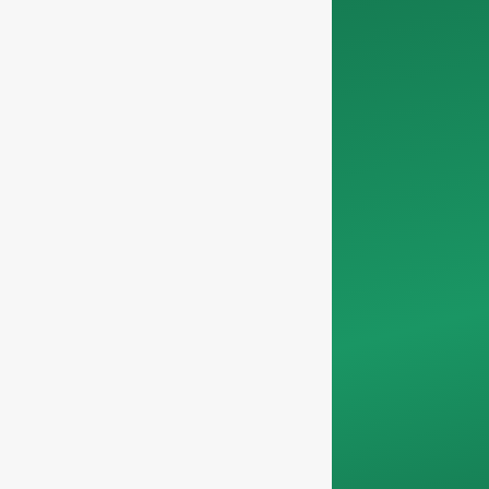
obtener
un
presupuesto
Le rogamos
información de la
empresa
para
asegurarnos de que
nos centramos
exclusivamente en
las solicitudes
profesionales,
filtrando las
consultas no
comerciales. No