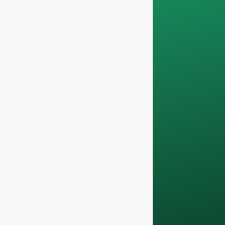
atendemos a
particulares y sólo
trabajamos en
pedidos de
contenedores
completos
.
Sus datos
permanecerán
confidencial y sólo
se utilizará
internamente
para
debatir con su
equipo.
Póngase en contacto