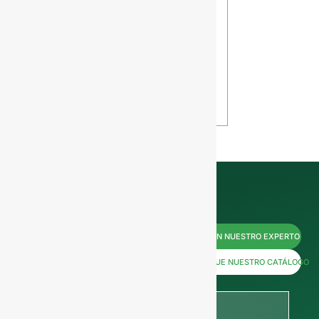
la botella de
calidades 
vino y el
sílex para
envejecimien
botellas d
to: Cómo el
vidrio
diseño afecta
VER
tu vino
VER
Póngase
HABLE CON NUESTRO EXPERTO
en
DESCARGUE NUESTRO CATÁLOGO
contacto