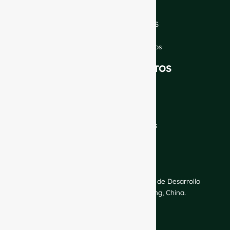
INTRODUCCIÓN
Quiénes somos
PREGUNTAS FRECUENTES
Blog
Hable con nuestros expertos
NUESTROS PRODUCTOS
Botellas de vino
Botellas de licor
Botellas de cerveza
Botellas de aceite
Tarros de cristal y bebidas
Cosmética y perfumería
Cierres y etiquetas
CONTACTO
GlassRock Bajiao Industrial Park, Zona de Desarrollo
Económico y Tecnológico, Shandong, China.