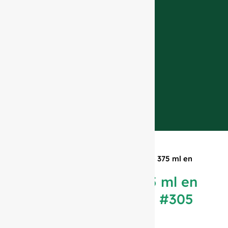
Inicio
»
Productos
»
Botella Hock de 375 ml en
color verde antiguo #305
Botella Hock de 375 ml en
color verde antiguo #305