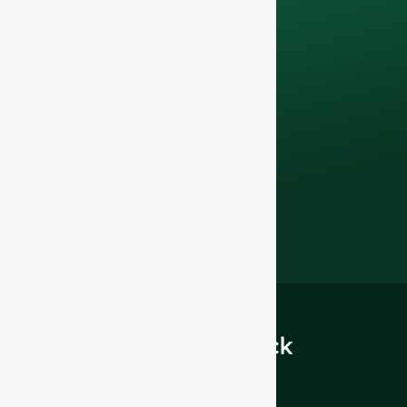
con nosotros hoy
mismo para mejorar
su negocio de
restauración con
nuestros
botellas de
vidrio y soluciones
de envasado
premium
.