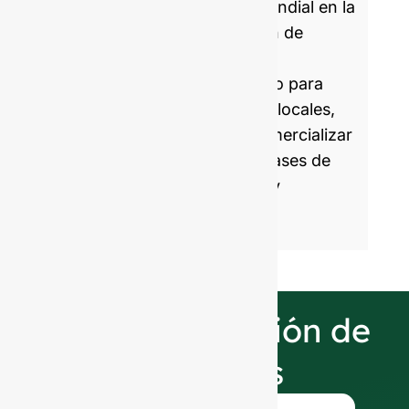
GlassRock es especialista mundial en la
fabricación y personalización de
botellas de vidrio. Cada día,
producimos envases de vidrio para
marcas asociadas globales y locales,
ayudándoles a envasar y comercializar
alimentos y bebidas con envases de
vidrio saludables, atractivos y
sostenibles.
Nuestra selección de
acabados