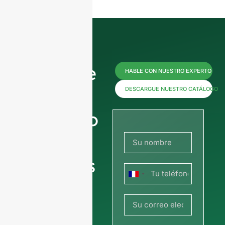
Póngase
HABLE CON NUESTRO EXPERTO
en
DESCARGUE NUESTRO CATÁLOGO
contacto
con
nosotros
Francia
ahora
+33
para