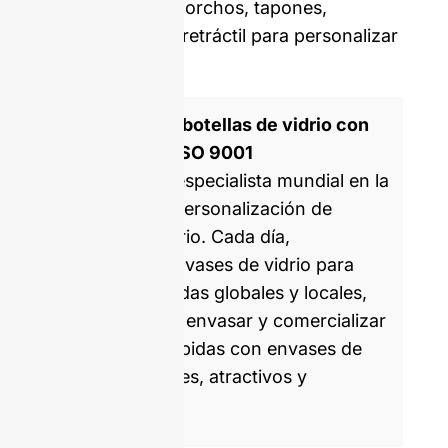
proporcionarle corchos, tapones,
etiquetas y, film retráctil para personalizar
su botella.
Fabricante de botellas de vidrio con
certificación ISO 9001
GlassRock es especialista mundial en la
fabricación y personalización de
botellas de vidrio. Cada día,
producimos envases de vidrio para
marcas asociadas globales y locales,
ayudándoles a envasar y comercializar
alimentos y bebidas con envases de
vidrio saludables, atractivos y
sostenibles.