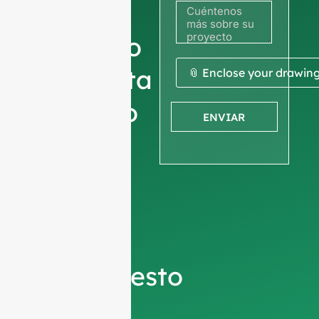
obtener
precios o
comparta
📎 Enclose your drawin
su foto o
ENVIAR
dibujo
para
obtener
un
presupuesto
Le rogamos