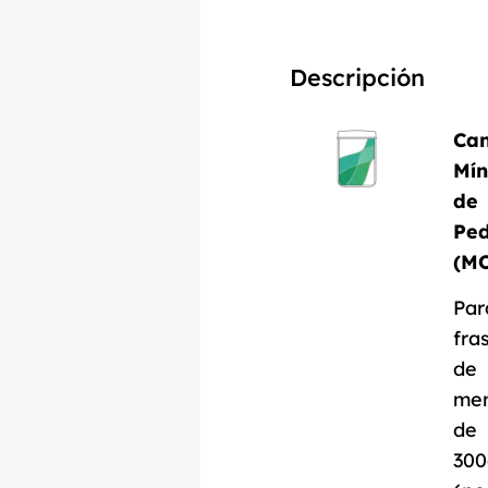
Descripción
Can
Mí
de
Ped
(M
Par
fra
de
me
de
300