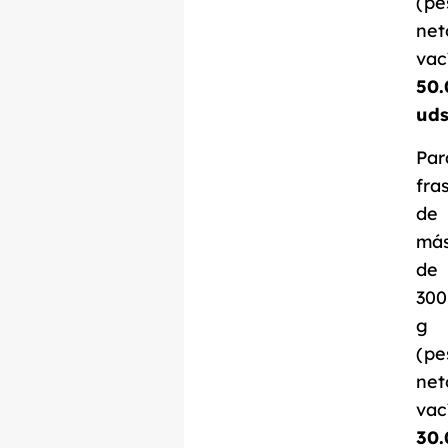
(pe
net
vac
50.
ud
Par
fra
de
má
de
300
g
(pe
net
vac
30.