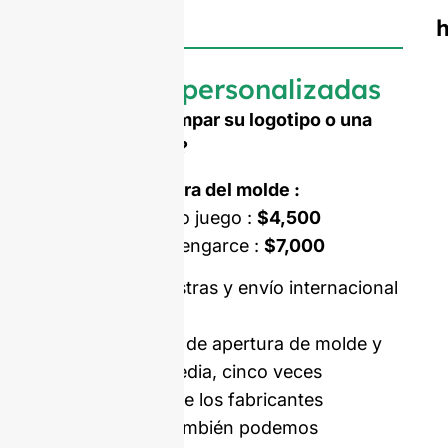
Botellas personalizadas
¿Necesita estampar su logotipo o una
forma a medida?
Coste de apertura del molde :
Molde de un solo juego :
$4,500
Molde de doble engarce :
$7,000
Precio con muestras y envío internacional
incluidos.
Nuestros costes de apertura de molde y
MOQ son, de media, cinco veces
inferiores a los de los fabricantes
occidentales. También podemos