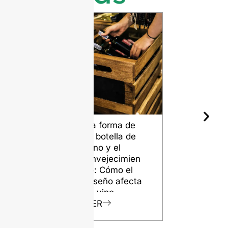
La forma de
Las distint
la botella de
calidades 
vino y el
sílex para
envejecimien
botellas d
to: Cómo el
vidrio
diseño afecta
VER
tu vino
VER