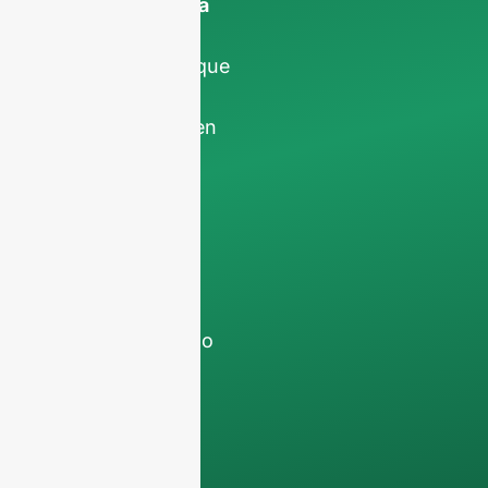
información de la
empresa
para
asegurarnos de que
nos centramos
exclusivamente en
las solicitudes
profesionales,
filtrando las
consultas no
comerciales. No
atendemos a
particulares y sólo
trabajamos en
pedidos de
contenedores
completos
.