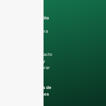
Sus datos
permanecerán
confidencial y sólo
se utilizará
internamente
para
debatir con su
equipo.
Póngase en contacto
con nosotros hoy
mismo para mejorar
su negocio de
restauración con
nuestros
botellas de
vidrio y soluciones
de envasado