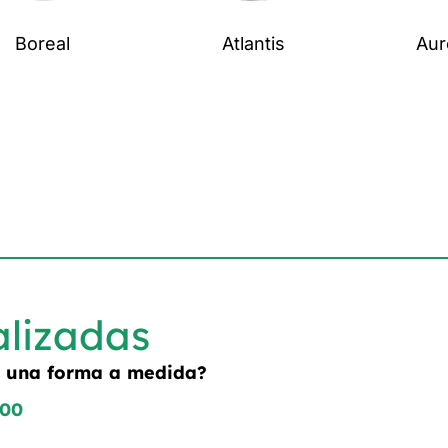
Boreal
Atlantis
Aur
alizadas
o una forma a medida?
800