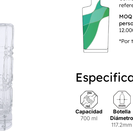
refer
MOQ p
perso
12.00
*Por 
Especific
Capacidad
Botella
Diámetr
700 ml
117.2mm