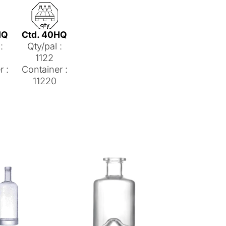
HQ
Ctd. 40HQ
:
Qty/pal :
1122
r :
Container :
11220