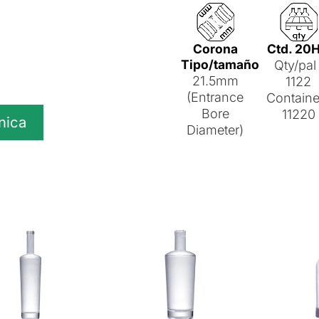
Corona
Ctd. 20
Tipo/tamaño
Qty/pal 
21.5mm
1122
(Entrance
Containe
Bore
11220
nica
Diameter)