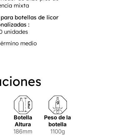
encia mixta
ara botellas de licor
nalizadas :
0 unidades
término medio
aciones
Botella
Peso de la
o
Altura
botella
186mm
1100g