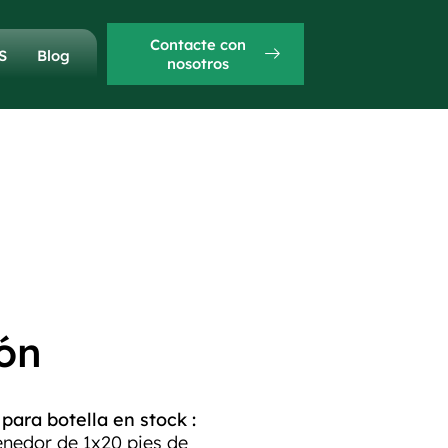
Contacte con
S
Blog
nosotros
ón
ara botella en stock :
nedor de 1x20 pies de