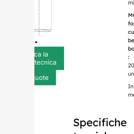
mi
M
fo
c
be
bo
Scarica la
:
scheda tecnica
20
un
Get quote
In
m
Specifiche