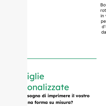
Bot
ro
in
pe
d'
da
Bottiglie
personalizzate
Avete bisogno di imprimere il vostro
logo o una forma su misura?