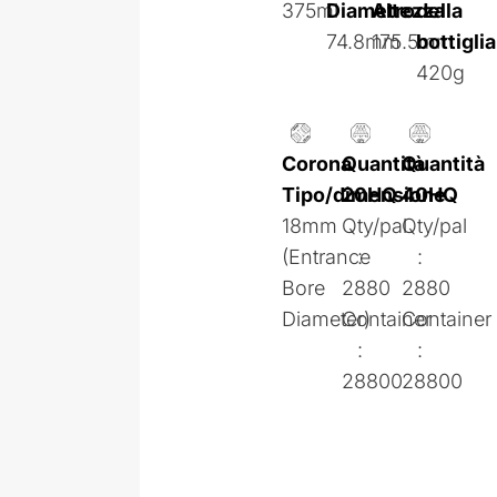
375ml
Diametro
Altezza
della
74.8mm
175.5mm
bottiglia
420g
Corona
Quantità
Quantità
Tipo/dimensione
20HQ
40HQ
18mm
Qty/pal
Qty/pal
(Entrance
:
:
Bore
2880
2880
Diameter)
Container
Container
:
:
28800
28800