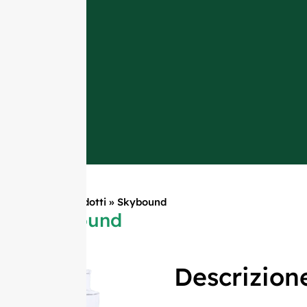
Casa
»
Prodotti
»
Skybound
Skybound
Descrizion