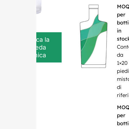
MO
per
botti
in
stoc
Scarica la
Cont
scheda
tecnica
da
1×20
piedi
mist
di
rife
MO
per
botti