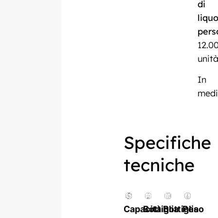
di
liqu
pers
12.0
unità
In
med
Specifiche
tecniche
Capacità
Bottiglia
Bottiglia
Peso