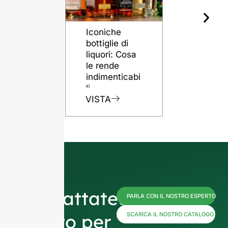
Iconiche
Il ruolo del
bottiglie di
bottiglie di
liquori: Cosa
vetro nel
le rende
preservare
indimenticabi
qualità del
li
rum
VISTA
VISTA
Contattateci
PARLA CON IL NOSTRO ESPERTO
subito per
SCARICA IL NOSTRO CATALOGO