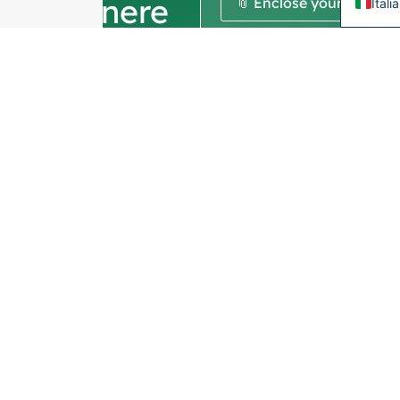
ottenere
📎 Enclose your drawin
Itali
un
INVIA
preventivo.
Vi chiediamo di
informazioni sulla
società
per garantire
che ci concentriamo
esclusivamente sulle
richieste
professionali,
filtrando le richieste
non commerciali.
Non serviamo privati
e lavoriamo solo su