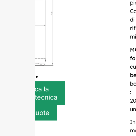
pi
Co
di
ri
mi
M
fo
c
be
bo
Scarica la
:
scheda tecnica
20
un
Get quote
In
m