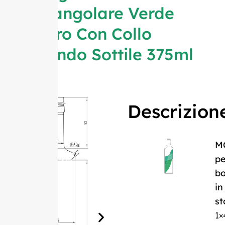
Rettangolare Verde
Chiaro Con Collo
Rotondo Sottile 375ml
Descrizion
M
pe
bo
in
st
1×