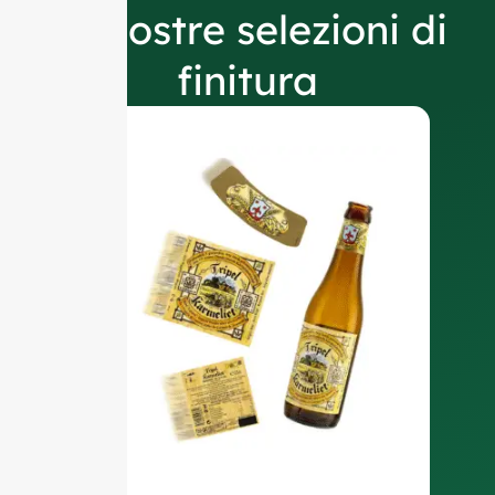
Le nostre selezioni di
finitura
E