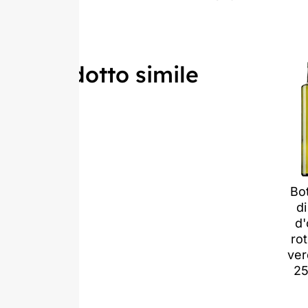
Prodotto simile
Bot
di
d'
ro
ver
25