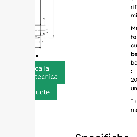
ri
mi
M
fo
c
be
bo
Scarica la
:
scheda tecnica
20
un
Get quote
In
m