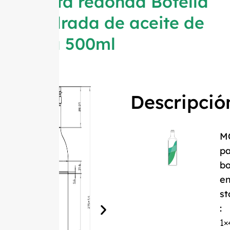
Paleta redonda Botella
cuadrada de aceite de
oliva 500ml
Descripció
M
pa
bo
e
st
:
1×