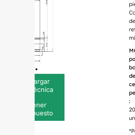
pi
Co
d
re
mi
M
pa
bo
d
Descargar
ce
ficha técnica
pe
:
Obtener
20
presupuesto
un
*P