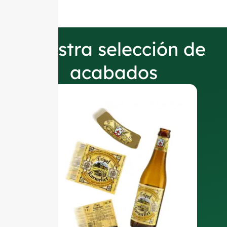
Nuestra selección de
acabados
E