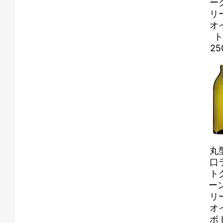
ー
リ
オ
ト
25
丸
口
ト
ーン
リ
オ
ボ