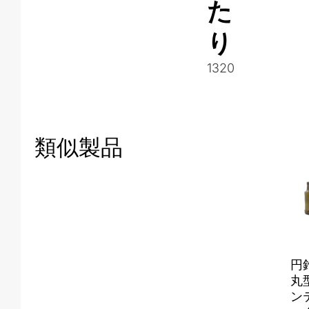
た
り
1320
類似製品
円
丸
ン