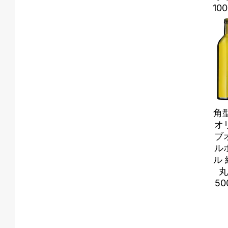
100
角型
オ
ブ
ル
ル 
丸
50