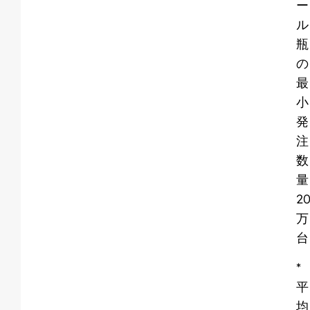
ー
ル
瓶
の
最
小
発
注
数
量
2
万
台
*
平
均