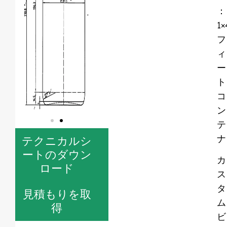
：
1×
フ
ィ
ー
ト
コ
ン
テ
ナ
テクニカルシ
ートのダウン
カ
ロード
ス
タ
見積もりを取
ム
得
ビ