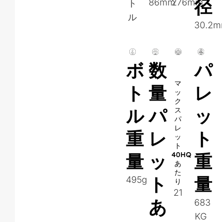
径
86mm
276mm
ト
ル
30.2
ボ
数
パ
マ
ト
量
レ
ッ
ク
ル
パ
ッ
ス
パ
レ
重
レ
ト
ッ
ト
量
ッ
40HQ
重
あ
た
ト
量
495g
り
21
あ
683
KG