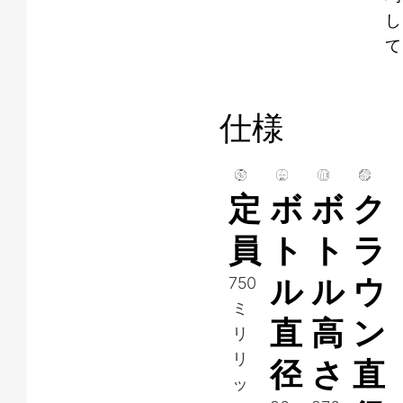
し
て
仕様
定
ボ
ボ
ク
員
ト
ト
ラ
ル
ル
ウ
750
ミ
直
高
ン
リ
リ
径
さ
直
ッ