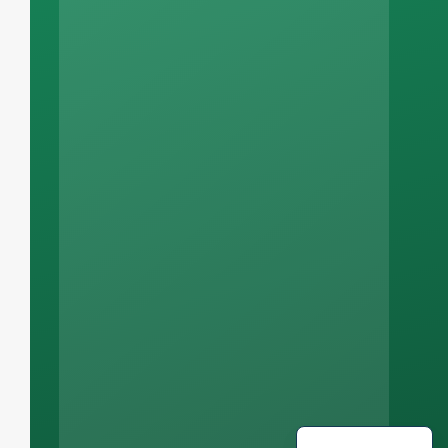
Russian
Arabic
Korean
Italian
German
Portuguese
Spanish
French
English