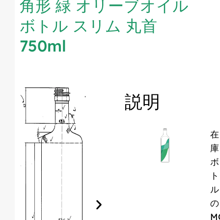
角形 緑 オリーブオイル
ボトル スリム 丸首
750ml
説明
在
庫
ボ
ト
ル
の
M