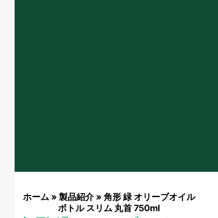
ホーム
»
製品紹介
»
角形 緑 オリーブオイル
ボトル スリム 丸首 750ml