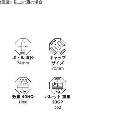
味空重量）以上の瓶の場合
ボトル 直径
キャップ
74mm
サイズ
70mm
数量 40HQ
パレット 重量
1968
20GP
362