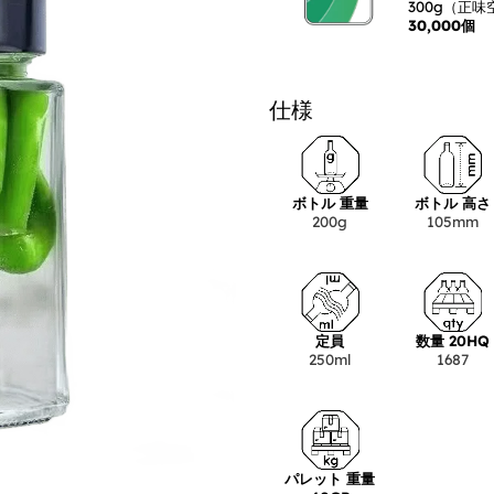
300g（正
30,000個
仕様
ボトル 重量
ボトル 高さ
200g
105mm
定員
数量 20HQ
250ml
1687
パレット 重量