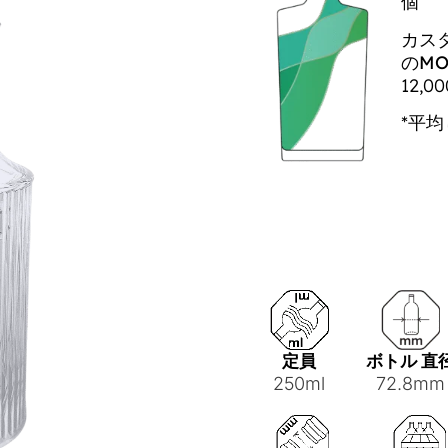
個
カス
のMO
12,0
*平均
定員
ボトル 直
250ml
72.8mm