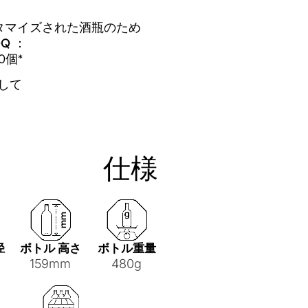
タマイズされた酒瓶のため
Q ：
00個*
して
仕様
径
ボトル 高さ
ボトル重量
159mm
480g