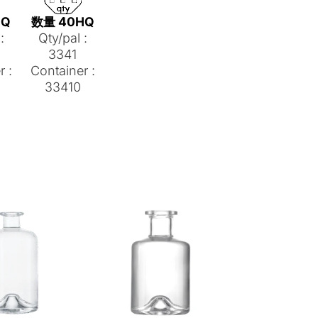
HQ
数量 40HQ
:
Qty/pal :
3341
r :
Container :
33410