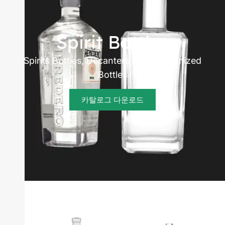
manufacturer
Spirit Bottles
Spirits Bottles, Decanters and Customized
Bottles
카탈로그 다운로드