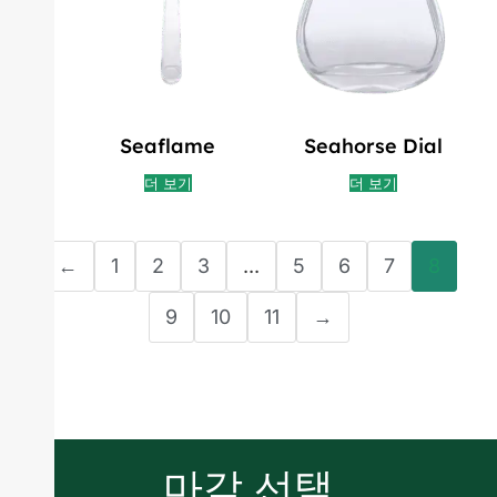
Seaflame
Seahorse Dial
더 보기
더 보기
←
1
2
3
...
5
6
7
8
9
10
11
→
마감 선택