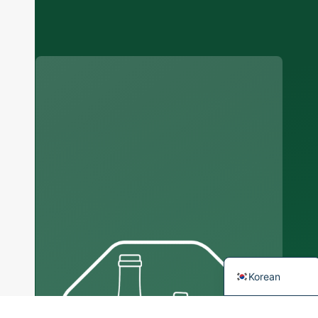
manufacturer
Russian
Arabic
Japanese
Italian
German
Portuguese
Spanish
French
English
Korean