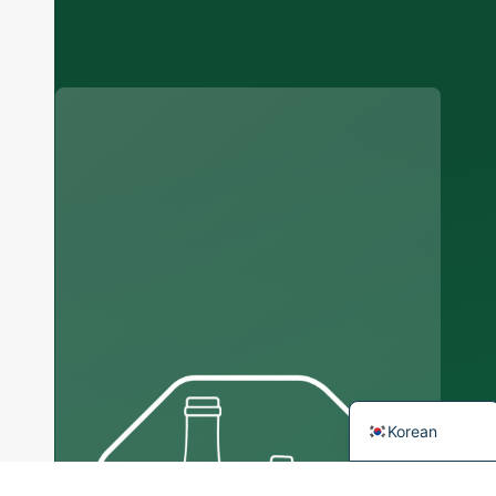
manufacturer
Russian
Arabic
Japanese
Italian
German
Portuguese
Spanish
French
English
Korean