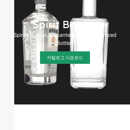
manufacturer
Spirit Bottles
Spirits Bottles, Decanters and Customized
Bottles
카탈로그 다운로드