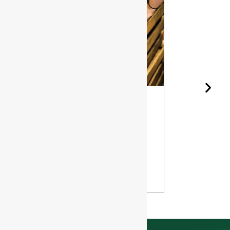
Garrafa de
Os diferen
Vinho e
tipos de sí
Envelhecime
para garra
nto: Como o
de vidro
Design Afeta
VISUALIZ
o Seu Vinho
R
VISUALIZA
R