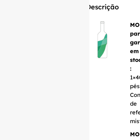
Descrição
MO
pa
gar
em
sto
:
1×4
pés
Con
de
ref
mis
MO