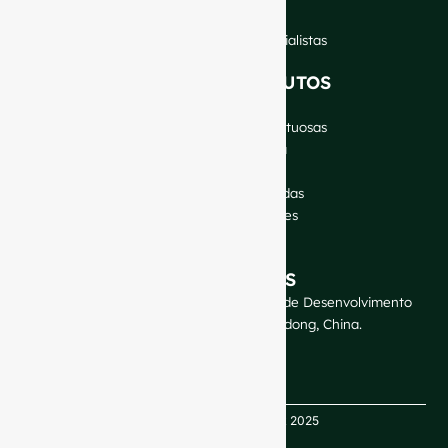
Blogue
Fale com os nossos especialistas
OS NOSSOS PRODUTOS
Garrafas de vinho
Garrafas de bebidas espirituosas
Garrafas de cerveja
Garrafas de óleo
Jarras de vidro e bebidas
Cosméticos e perfumes
Fechos e etiquetas
CONTACTE-NOS
GlassRock Bajiao Industrial Park, Zona de Desenvolvimento
Económico e Tecnológico, Shandong, China.
Direitos de autor GlassRock 2025