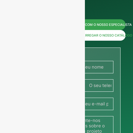
Contacte-
FALAR COM O NOSSO ESPECIALISTA
nos agora
DESCARREGAR O NOSSO CATÁLOGO
para
obter
preços ou
França
partilhe a
+33
sua
fotografia