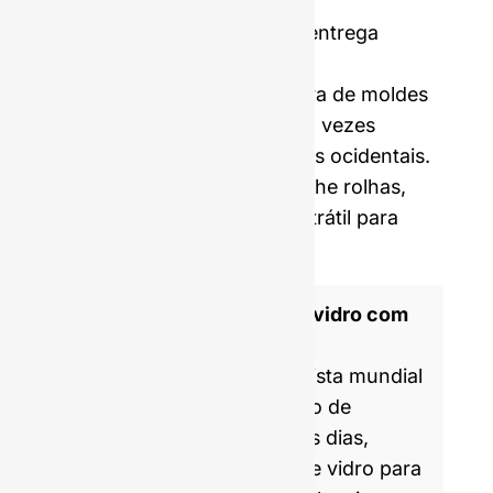
Preço incluindo amostras e entrega
internacional.
Os nossos custos de abertura de moldes
e MOQ são, em média, cinco vezes
inferiores aos dos fabricantes ocidentais.
Podemos também fornecer-lhe rolhas,
tampas, rótulos e película retrátil para
personalizar a sua garrafa.
Fabricante de garrafas de vidro com
certificação ISO 9001
A GlassRock é um especialista mundial
no fabrico e personalização de
garrafas de vidro. Todos os dias,
produzimos embalagens de vidro para