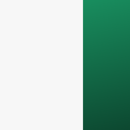
filtrando os pedidos
não comerciais. Não
prestamos serviços a
particulares e só
trabalhamos com
encomendas de
contentores
completos
.
Os seus dados
permanecerão
confidencial e só
será utilizado a nível
interno
para debates
com a sua equipa.
Contacte-nos hoje