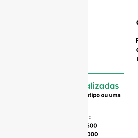
Garrafas personalizadas
Precisa de gravar o seu logótipo ou uma
forma personalizada?
Custo de abertura do molde :
Molde de uma só peça :
$4,500
Molde de dupla fixação :
$7,000