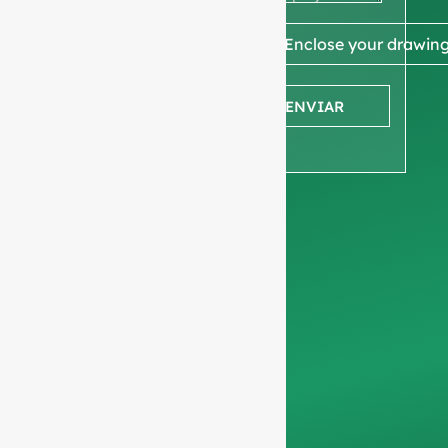
ou
desenho
📎 Enclose your drawin
para
ENVIAR
obter um
orçamento
Pedimos a vossa
informações sobre a
empresa
para
garantir que nos
concentramos
exclusivamente em
pedidos
profissionais,