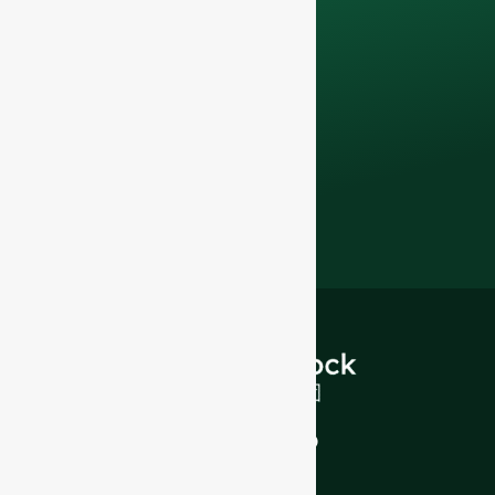
para elevar o seu
negócio de F&B com
a nossa
garrafas de
vidro de qualidade
superior e soluções
de embalagem
.
INTRODUÇÃO
Sobre nós
FAQ