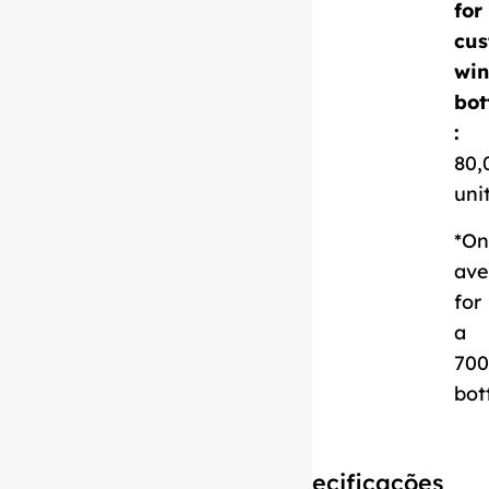
for
cus
Descarregar ficha
win
técnica
bot
:
80,
uni
*On
ave
for
a
700
bot
Especificações