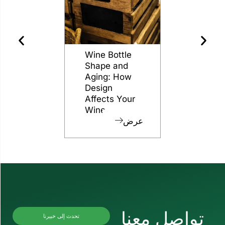
ssy
The Different
Wine Bottle
to
Grades of
Shape and
or
Flint for
Aging: How
g
Glass Bottles
Design
Affects Your
عرض
عرض
Wine
عرض
نا
تحدث إلى خبيرنا