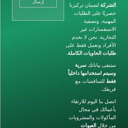
إرسال
كيزنا
بات
ر
 نخدم
فقط على
لكاملة
.
ية
داخلياً
مع
رتقاء
ل
روبات