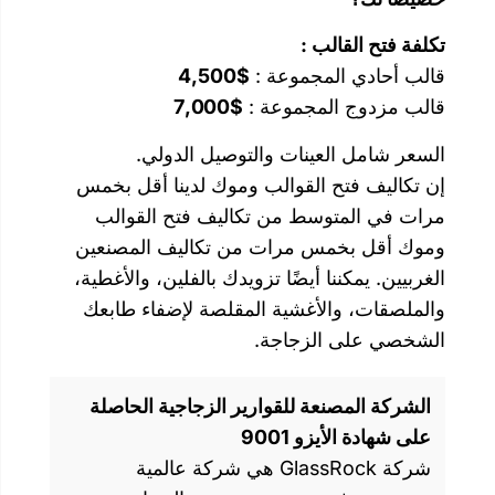
 :
جموعة :
$4,500
جموعة :
$7,000
نات والتوصيل الدولي.
لقوالب وموك لدينا أقل بخمس
ط من تكاليف فتح القوالب
 مرات من تكاليف المصنعين
أيضًا تزويدك بالفلين، والأغطية،
أغشية المقلصة لإضفاء طابعك
زجاجة.
 للقوارير الزجاجية الحاصلة
9001
شركة GlassRock هي شركة عالمية