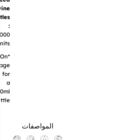
wine
bottles
:
80,000
units*
*On
average
for
a
700ml
bottle
المواصفات