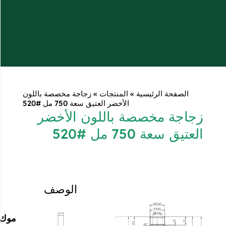
ية
»
المنتجات
»
زجاجة مخصصة باللون
الأخضر العتيق سعة 750 مل #520
صة باللون الأخضر
520
الوصف
موك