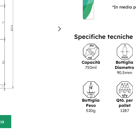
*In media p
Specifiche tecniche
Capacità
Bottiglia
750ml
Diametro
90.5mm
Bottiglia
Qtà. per
Peso
pallet
520g
1287
ca