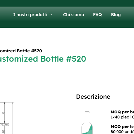
I nostri prodotti
Chi siamo
FAQ
Blog
omized Bottle #520
ustomized Bottle #520
Descrizione
MOQ per bot
1×40 piedi C
MOQ per le 
80.000 unit