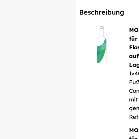
Beschreibung
MO
für
Fla
auf
Lag
1×4
Fu
Con
mit
gem
Ref
MO
für