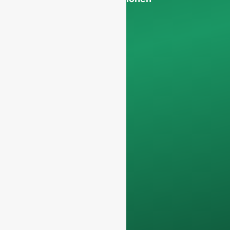
um sicherzustellen,
dass wir uns
ausschließlich auf
professionelle
Anfragen
konzentrieren und
nicht-geschäftliche
Anfragen
herausfiltern. Wir
bedienen keine
Privatpersonen und
arbeiten nur an
Vollcontainer-
Bestellungen
.
Ihre Daten bleiben