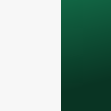
vertraulich und
werden nur intern
verwendet
für
Diskussionen mit
Ihrem Team.
Kontaktieren Sie uns
noch heute, um Ihr
F&B-Geschäft mit
unserem
hochwertige
Glasflaschen und
Verpackungslösungen
.