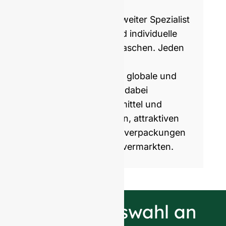
Glasflaschen
GlassRock ist ein weltweiter Spezialist
für die Herstellung und individuelle
Anpassung von Glasflaschen. Jeden
Tag produzieren wir
Glasverpackungen für globale und
lokale Marken, die wir dabei
unterstützen, Lebensmittel und
Getränke mit gesunden, attraktiven
und nachhaltigen Glasverpackungen
zu verpacken und zu vermarkten.
Unsere Auswahl an