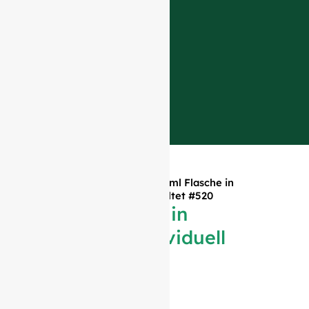
Startseite
»
Produkte
»
750 ml Flasche in
Antikgrün, individuell gestaltet #520
750 ml Flasche in
Antikgrün, individuell
gestaltet #520