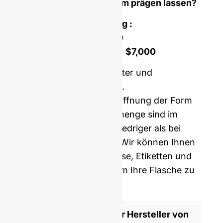
maßgeschneiderte Form prägen lassen?
Kosten der Formöffnung :
Einteilige Form :
$4,500
Doppelt gesetzte Form :
$7,000
Preis einschließlich Muster und
internationale Lieferung.
Unsere Kosten für die Öffnung der Form
und die Mindestbestellmenge sind im
Durchschnitt fünfmal niedriger als bei
westlichen Herstellern. Wir können Ihnen
auch Korken, Verschlüsse, Etiketten und
Schrumpffolie liefern, um Ihre Flasche zu
personalisieren.
ISO 9001 zertifizierter Hersteller von