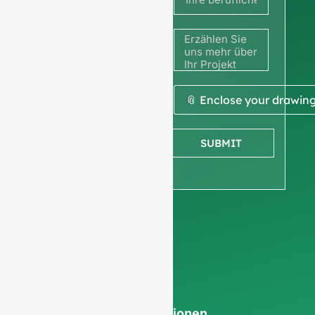
uns Ihr
Bild oder
Ihre
Zeichnung
📎 Enclose your drawin
mit, um
SUBMIT
ein
Angebot
zu
erhalten
Wir bitten um Ihre
Unternehmensinformationen