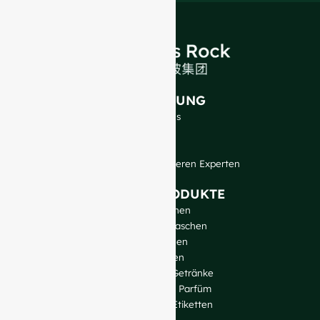
EINFÜHRUNG
Über uns
FAQ
Blog
Sprechen Sie mit unseren Experten
UNSERE PRODUKTE
Weinflaschen
Spirituosen-Flaschen
Bierflaschen
Ölflaschen
Glasgefäße & Getränke
Kosmetika und Parfüm
Verschlüsse & Etiketten