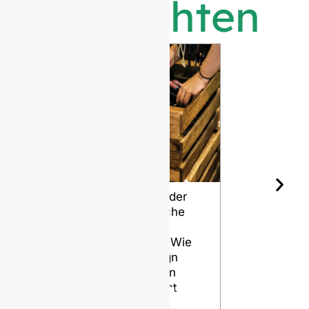
Nachrichten
Die Form der
Die
Weinflasche
verschied
und ihre
n Sorten v
Alterung: Wie
Flint für
das Design
Glasflasc
Ihren Wein
VIEW
beeinflusst
VIEW