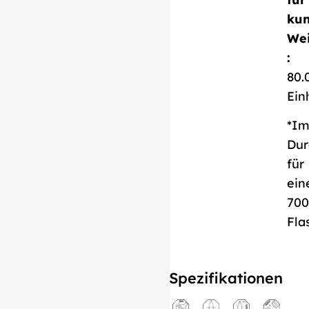
kun
Wei
Technisches Blatt
:
herunterladen
80.
Ein
*Im
Dur
für
ein
700
Fla
Spezifikationen