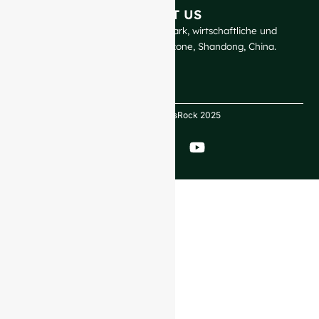
KONTAKT US
GlassRock Bajiao Industrial Park, wirtschaftliche und
technologische Entwicklungszone, Shandong, China.
Urheberrecht GlassRock 2025