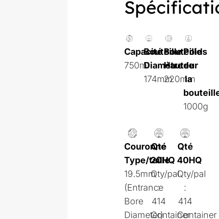
Spécificati
Capacité
Bouteille
Bouteille
Poids
750ml
Diamètre
Hauteur
de
174mm
220mm
la
bouteill
1000g
Couronne
Qté
Qté
Type/taille
20HQ
40HQ
19.5mm
Qty/pal
Qty/pal
(Entrance
:
:
Bore
414
414
Diameter)
Container
Container