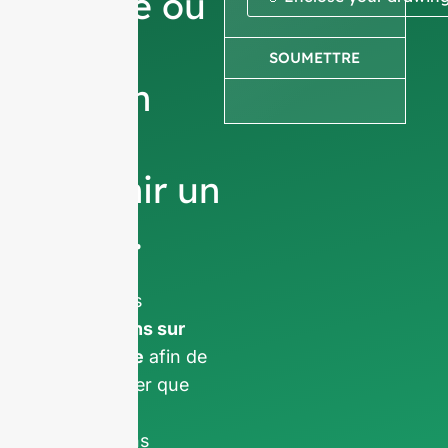
image ou
votre
SOUMETTRE
dessin
pour
obtenir un
devis.
Nous vous
demandons
informations sur
l'entreprise
afin de
nous assurer que
nous nous
concentrons