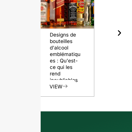
Designs de
Le rôle de
bouteilles
bouteilles 
d'alcool
verre dans
emblématiqu
préservati
es : Qu'est-
de la quali
ce qui les
du rhum
rend
VIEW
inoubliables
VIEW