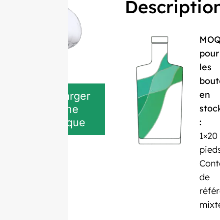
Descriptio
MO
pour
les
bout
en
Télécharger
stoc
la fiche
technique
:
1×20
pied
Cont
de
réfé
mixt