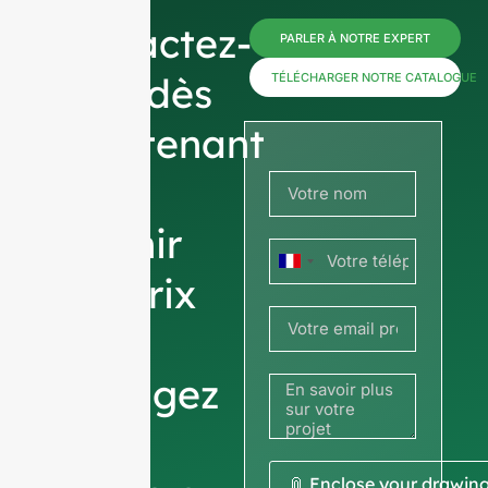
Contactez-
PARLER À NOTRE EXPERT
nous dès
TÉLÉCHARGER NOTRE CATALOGUE
maintenant
pour
obtenir
France
des prix
+33
ou
partagez
votre
📎 Enclose your drawin