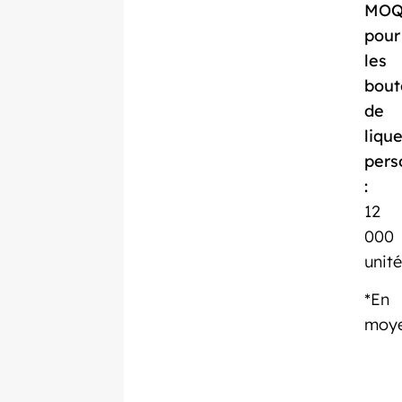
MO
pour
les
bout
de
liqu
pers
:
12
000
unité
*En
moy