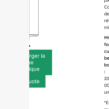
pi
Co
d
ré
mi
M
fo
c
Télécharger la
be
fiche
bo
technique
:
2
Get quote
0
un
*E