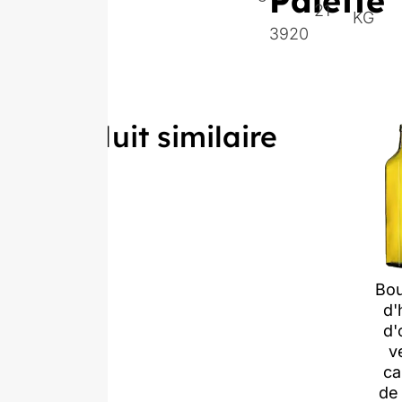
Palette
21
KG
3920
Produit similaire
Bou
d'
d'
v
ca
de