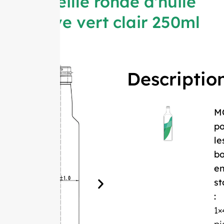
Bouteille ronde d'huile
d'olive vert clair 250ml
Descriptio
M
po
le
bo
e
st
:
1×