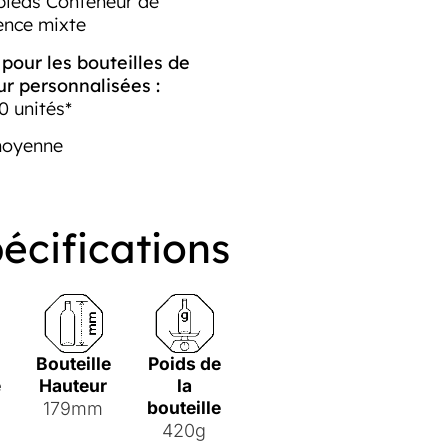
pieds Conteneur de
ence mixte
our les bouteilles de
ur personnalisées :
0 unités*
moyenne
écifications
Bouteille
Poids de
e
Hauteur
la
bouteille
179mm
420g