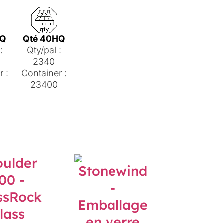
HQ
Qté 40HQ
:
Qty/pal :
2340
r :
Container :
23400