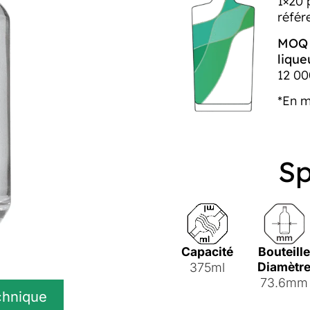
1×20 
référ
MOQ p
lique
12 00
*En 
Sp
Capacité
Bouteille
Diamètr
375ml
73.6mm
chnique