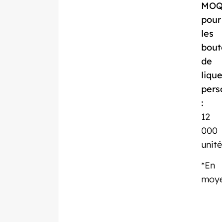
MO
pour
les
bout
de
liqu
pers
:
12
000
unité
*En
moy