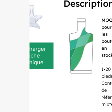
Descriptio
MO
pour
les
bout
en
Télécharger
la fiche
stoc
technique
:
1×20
pied
Cont
de
réfé
mixt