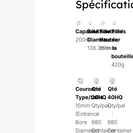
Spécificati
Capacité
Bouteille
Bouteille
Poids
200ml
Diamètre
Hauteur
de
138.3mm
151mm
la
bouteill
420g
Couronne
Qté
Qté
Type/taille
20HQ
40HQ
15mm
Qty/pal
Qty/pal
(Entrance
:
:
Bore
980
980
Diameter)
Container
Container