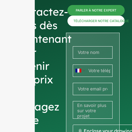
Contactez-
PARLER À NOTRE EXPERT
nous dès
TÉLÉCHARGER NOTRE CATALOGUE
maintenant
pour
obtenir
France
des prix
+33
ou
partagez
votre
📎 Enclose your drawin