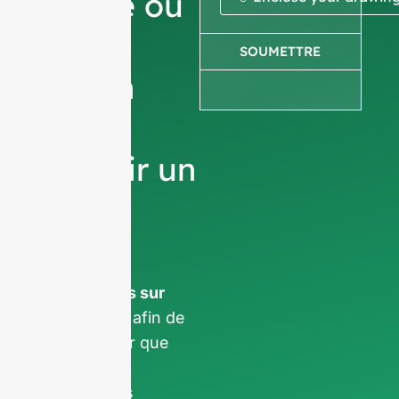
image ou
votre
SOUMETTRE
dessin
pour
obtenir un
devis.
Nous vous
demandons
informations sur
l'entreprise
afin de
nous assurer que
nous nous
concentrons