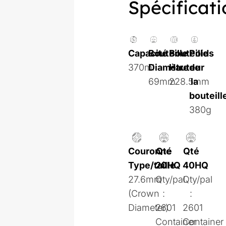
Spécificati
Capacité
Bouteille
Bouteille
Poids
370ml
Diamètre
Hauteur
de
69mm
228.5mm
la
bouteill
380g
Couronne
Qté
Qté
Type/taille
20HQ
40HQ
27.6mm
Qty/pal
Qty/pal
(Crown
:
:
Diameter)
2601
2601
Container
Container