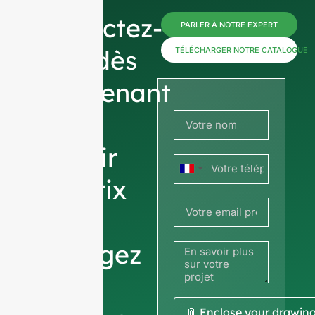
Contactez-
PARLER À NOTRE EXPERT
nous dès
TÉLÉCHARGER NOTRE CATALOGUE
maintenant
pour
obtenir
France
des prix
+33
ou
partagez
votre
📎 Enclose your drawin