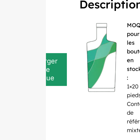
Descriptio
MO
pour
les
bout
en
Télécharger
stoc
la fiche
technique
:
1×20
pied
Cont
de
réfé
mixt