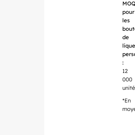
MO
pour
les
bout
de
liqu
pers
:
12
000
unité
*En
moy