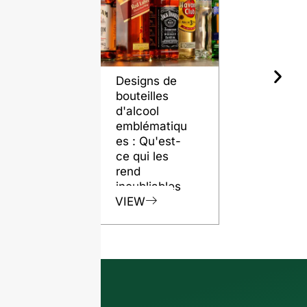
Designs de
Le rôle de
bouteilles
bouteilles 
d'alcool
verre dans
emblématiqu
préservati
es : Qu'est-
de la quali
ce qui les
du rhum
rend
VIEW
inoubliables
VIEW