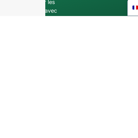
interne
pour les
discussions avec
votre équipe.
Contactez-nous dès
aujourd'hui pour
améliorer votre
activité F&B grâce à
nos services
d'assistance
technique.
bouteilles
en verre de qualité
supérieure et
solutions
d'emballage
.