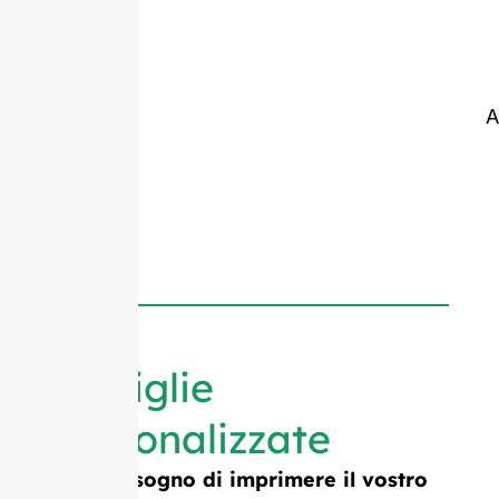
A
Bottiglie
personalizzate
Avete bisogno di imprimere il vostro