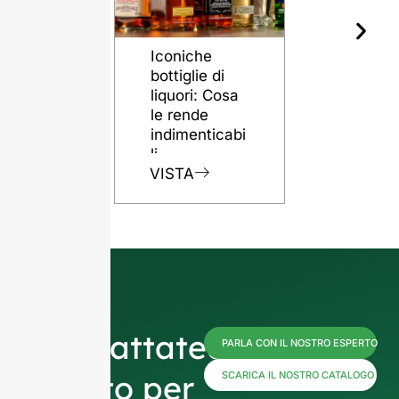
Iconiche
Il ruolo del
bottiglie di
bottiglie di
liquori: Cosa
vetro nel
le rende
preservare
indimenticabi
qualità del
li
rum
VISTA
VISTA
Contattateci
PARLA CON IL NOSTRO ESPERTO
subito per
SCARICA IL NOSTRO CATALOGO