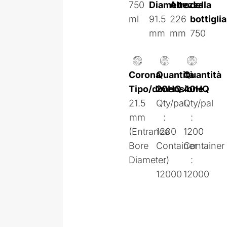
750
Diametro
Altezza
della
ml
91.5
226
bottiglia
mm
mm
750
Corona
Quantità
Quantità
Tipo/dimensione
20HQ
40HQ
21.5
Qty/pal
Qty/pal
mm
:
:
(Entrance
1200
1200
Bore
Container
Container
Diameter)
:
:
12000
12000