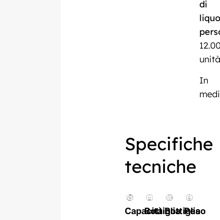
di
liqu
pers
12.0
unità
In
med
Specifiche
tecniche
Capacità
Bottiglia
Bottiglia
Peso