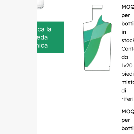
MO
per
botti
Scarica la
in
scheda
stoc
tecnica
Cont
da
1×20
piedi
mist
di
rife
MO
per
botti