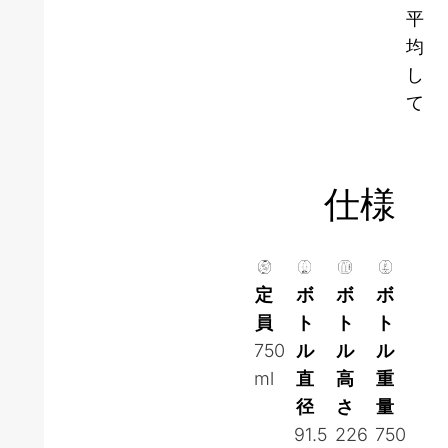
平
均
し
て
仕様
定
ボ
ボ
ボ
員
ト
ト
ト
750
ル
ル
ル
ml
直
高
重
径
さ
量
91.5
226
750