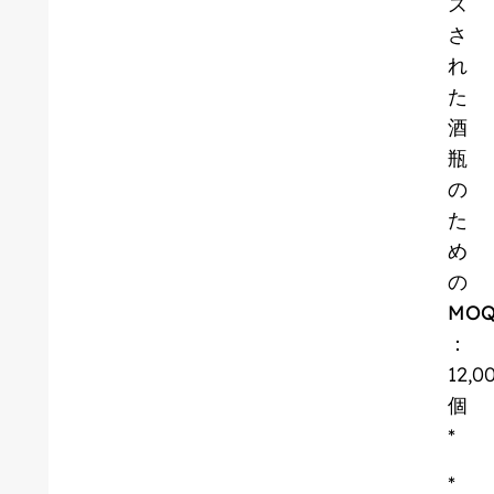
ズ
さ
れ
た
酒
瓶
の
た
め
の
MO
：
12,0
個
*
*