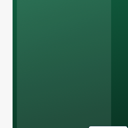
Russian
Arabic
Korean
Italian
German
Portuguese
Spanish
French
English