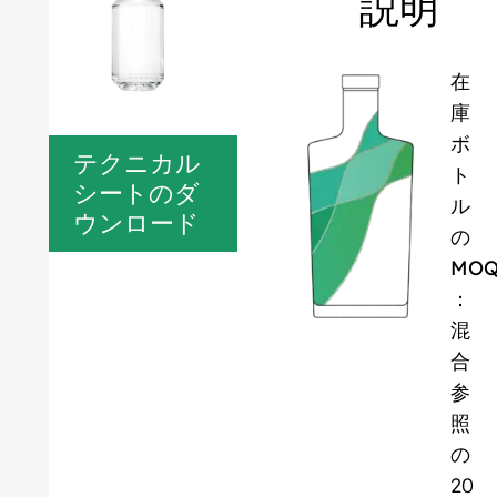
説明
在
庫
ボ
テクニカル
ト
シートのダ
ル
ウンロード
の
MO
：
混
合
参
照
の
20