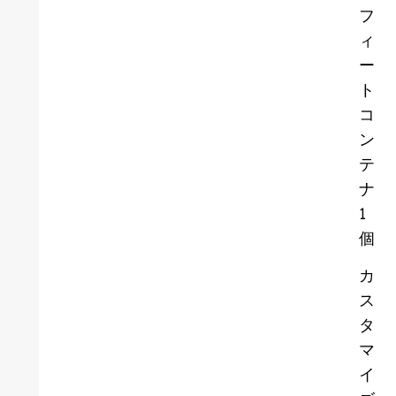
フ
ィ
ー
ト
コ
ン
テ
ナ
1
個
カ
ス
タ
マ
イ